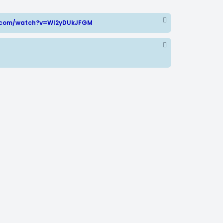
e.com/watch?v=WI2yDUkJFGM