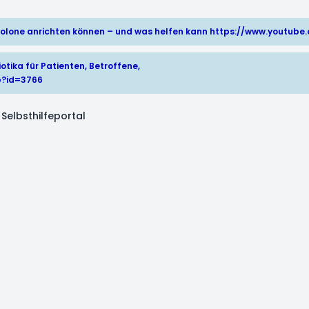
hinolone anrichten können – und was helfen kann
https://www.youtub
otika für Patienten, Betroffene,
p?id=3766
Selbsthilfeportal