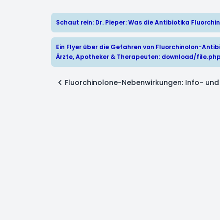
Schaut rein: Dr. Pieper: Was die Antibiotika Fluorc
Ein Flyer über die Gefahren von Fluorchinolon-Antibi
Ärzte, Apotheker & Therapeuten:
download/file.ph
Fluorchinolone-Nebenwirkungen: Info- und 