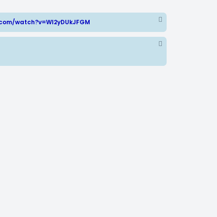
e.com/watch?v=WI2yDUkJFGM