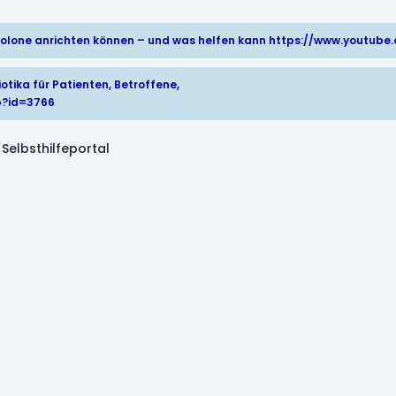
hinolone anrichten können – und was helfen kann
https://www.youtub
otika für Patienten, Betroffene,
p?id=3766
Selbsthilfeportal