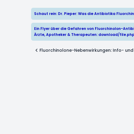
Schaut rein: Dr. Pieper: Was die Antibiotika Fluorc
Ein Flyer über die Gefahren von Fluorchinolon-Antibi
Ärzte, Apotheker & Therapeuten:
download/file.ph
Fluorchinolone-Nebenwirkungen: Info- und 