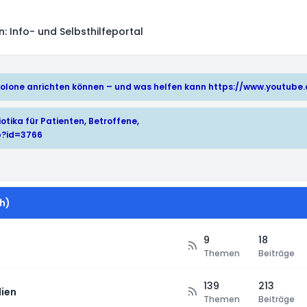
 Info- und Selbsthilfeportal
hinolone anrichten können – und was helfen kann
https://www.youtub
otika für Patienten, Betroffene,
p?id=3766
h)
9
18
Themen
Beiträge
139
213
ien
Themen
Beiträge