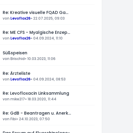
Re: Kreative visuelle FQAD Ga…
von
Levoflox26
»
22.07.2025, 09:03
Re: ME CFS - Myalgische Enzep…
von
Levoflox26
»
04.09.2024, 11:10
Süßspeisen
von
Brischid
»
10.03.2023, 11:06
Re: Ärzteliste
von
Levoflox26
»
04.09.2024, 08:53
Re: Levofloxacin Linksammlung
von
mike217
»
18.03.2020, 11:44
Re: GdB - Beantragen u. Anerk…
von
Fibi
»
24.10.2023, 07:50