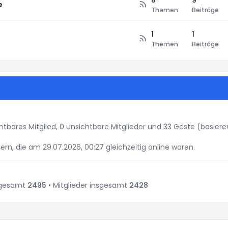
8
9
e
Themen
Beiträge
1
1
Themen
Beiträge
ichtbares Mitglied, 0 unsichtbare Mitglieder und 33 Gäste (basie
rn, die am 29.07.2026, 00:27 gleichzeitig online waren.
sgesamt
2495
• Mitglieder insgesamt
2428