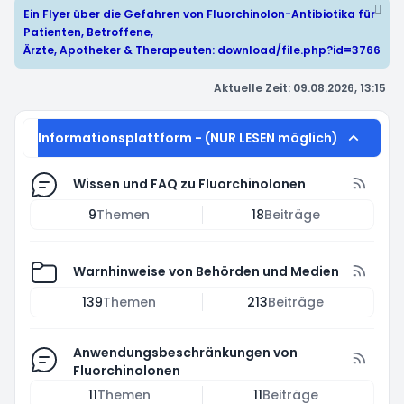
Ein Flyer über die Gefahren von Fluorchinolon-Antibiotika für
Patienten, Betroffene,
Ärzte, Apotheker & Therapeuten:
download/file.php?id=3766
Aktuelle Zeit: 09.08.2026, 13:15
Informationsplattform - (NUR LESEN möglich)
Wissen und FAQ zu Fluorchinolonen
9
Themen
18
Beiträge
Warnhinweise von Behörden und Medien
139
Themen
213
Beiträge
Anwendungsbeschränkungen von
Fluorchinolonen
11
Themen
11
Beiträge