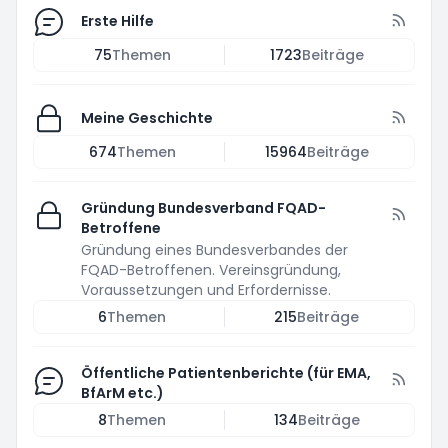
Erste Hilfe
75
Themen
1723
Beiträge
Meine Geschichte
674
Themen
15964
Beiträge
Gründung Bundesverband FQAD-
Betroffene
Gründung eines Bundesverbandes der
FQAD-Betroffenen. Vereinsgründung,
Voraussetzungen und Erfordernisse.
6
Themen
215
Beiträge
Öffentliche Patientenberichte (für EMA,
BfArM etc.)
8
Themen
134
Beiträge