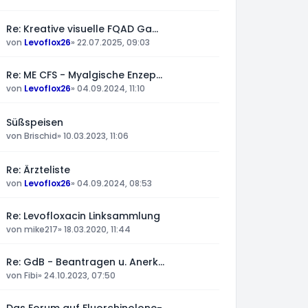
Re: Kreative visuelle FQAD Ga…
von
Levoflox26
»
22.07.2025, 09:03
Re: ME CFS - Myalgische Enzep…
von
Levoflox26
»
04.09.2024, 11:10
Süßspeisen
von
Brischid
»
10.03.2023, 11:06
Re: Ärzteliste
von
Levoflox26
»
04.09.2024, 08:53
Re: Levofloxacin Linksammlung
von
mike217
»
18.03.2020, 11:44
Re: GdB - Beantragen u. Anerk…
von
Fibi
»
24.10.2023, 07:50