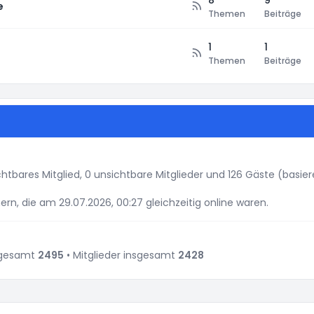
8
9
e
Themen
Beiträge
1
1
Themen
Beiträge
ichtbares Mitglied, 0 unsichtbare Mitglieder und 126 Gäste (basi
rn, die am 29.07.2026, 00:27 gleichzeitig online waren.
sgesamt
2495
• Mitglieder insgesamt
2428