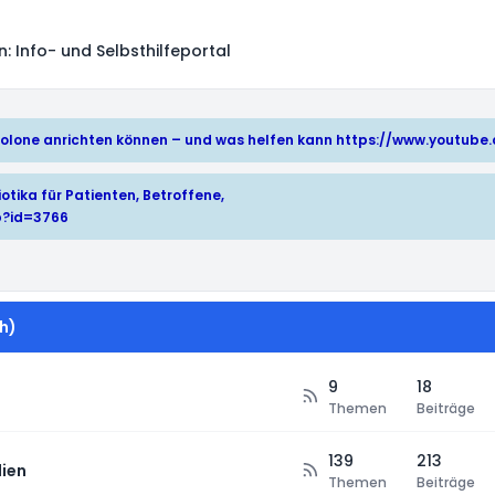
 Info- und Selbsthilfeportal
hinolone anrichten können – und was helfen kann
https://www.youtub
otika für Patienten, Betroffene,
p?id=3766
h)
9
18
Themen
Beiträge
139
213
ien
Themen
Beiträge