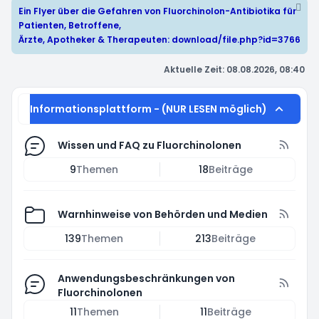
Ein Flyer über die Gefahren von Fluorchinolon-Antibiotika für
Patienten, Betroffene,
Ärzte, Apotheker & Therapeuten:
download/file.php?id=3766
Aktuelle Zeit: 08.08.2026, 08:40
Informationsplattform - (NUR LESEN möglich)
Wissen und FAQ zu Fluorchinolonen
9
Themen
18
Beiträge
Warnhinweise von Behörden und Medien
139
Themen
213
Beiträge
Anwendungsbeschränkungen von
Fluorchinolonen
11
Themen
11
Beiträge