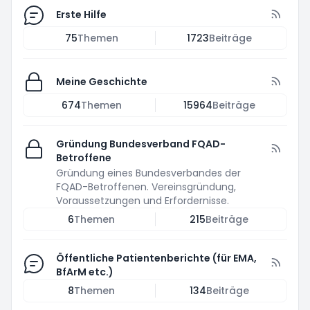
Erste Hilfe
75
Themen
1723
Beiträge
Meine Geschichte
674
Themen
15964
Beiträge
Gründung Bundesverband FQAD-
Betroffene
Gründung eines Bundesverbandes der
FQAD-Betroffenen. Vereinsgründung,
Voraussetzungen und Erfordernisse.
6
Themen
215
Beiträge
Öffentliche Patientenberichte (für EMA,
BfArM etc.)
8
Themen
134
Beiträge