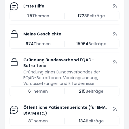
Erste Hilfe
75
Themen
1723
Beiträge
Meine Geschichte
674
Themen
15964
Beiträge
Gründung Bundesverband FQAD-
Betroffene
Gründung eines Bundesverbandes der
FQAD-Betroffenen. Vereinsgründung,
Voraussetzungen und Erfordernisse.
6
Themen
215
Beiträge
Öffentliche Patientenberichte (für EMA,
BfArM etc.)
8
Themen
134
Beiträge