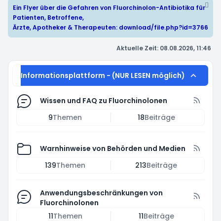
Ein Flyer über die Gefahren von Fluorchinolon-Antibiotika für
Patienten, Betroffene,
Ärzte, Apotheker & Therapeuten:
download/file.php?id=3766
Aktuelle Zeit: 08.08.2026, 11:46
Informationsplattform - (NUR LESEN möglich)
Wissen und FAQ zu Fluorchinolonen
9
Themen
18
Beiträge
Warnhinweise von Behörden und Medien
139
Themen
213
Beiträge
Anwendungsbeschränkungen von
Fluorchinolonen
11
Themen
11
Beiträge