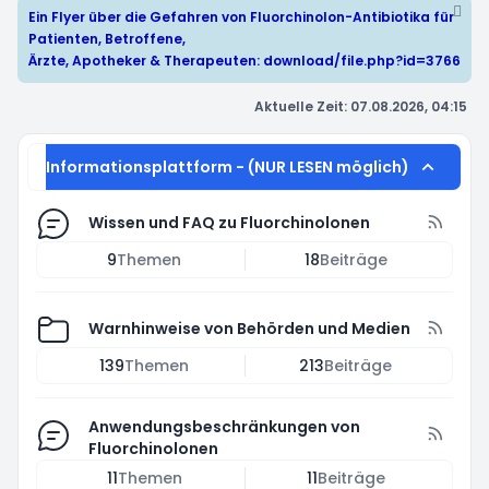
Ein Flyer über die Gefahren von Fluorchinolon-Antibiotika für
Patienten, Betroffene,
Ärzte, Apotheker & Therapeuten:
download/file.php?id=3766
Aktuelle Zeit: 07.08.2026, 04:15
Informationsplattform - (NUR LESEN möglich)
Wissen und FAQ zu Fluorchinolonen
9
Themen
18
Beiträge
Warnhinweise von Behörden und Medien
139
Themen
213
Beiträge
Anwendungsbeschränkungen von
Fluorchinolonen
11
Themen
11
Beiträge