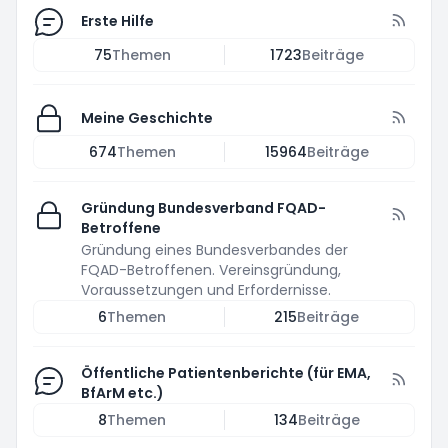
Erste Hilfe
75
Themen
1723
Beiträge
Meine Geschichte
674
Themen
15964
Beiträge
Gründung Bundesverband FQAD-
Betroffene
Gründung eines Bundesverbandes der
FQAD-Betroffenen. Vereinsgründung,
Voraussetzungen und Erfordernisse.
6
Themen
215
Beiträge
Öffentliche Patientenberichte (für EMA,
BfArM etc.)
8
Themen
134
Beiträge