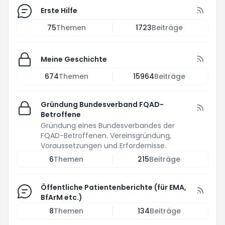
Erste Hilfe
75
Themen
1723
Beiträge
Meine Geschichte
674
Themen
15964
Beiträge
Gründung Bundesverband FQAD-
Betroffene
Gründung eines Bundesverbandes der
FQAD-Betroffenen. Vereinsgründung,
Voraussetzungen und Erfordernisse.
6
Themen
215
Beiträge
Öffentliche Patientenberichte (für EMA,
BfArM etc.)
8
Themen
134
Beiträge