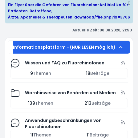
Ein Flyer über die Gefahren von Fluorchinolon-Antibiotika für
Patienten, Betroffene,
Ärzte, Apotheker & Therapeuten:
download/file.php?id=3766
Aktuelle Zeit: 08.08.2026, 21:50
Informationsplattform - (NUR LESEN möglich)
Wissen und FAQ zu Fluorchinolonen
9
Themen
18
Beiträge
Warnhinweise von Behörden und Medien
139
Themen
213
Beiträge
Anwendungsbeschränkungen von
Fluorchinolonen
11
Themen
11
Beiträge