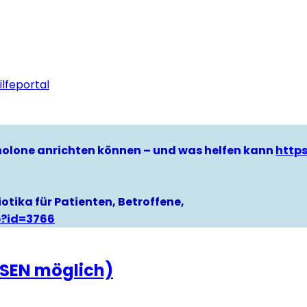
lfeportal
hinolone anrichten können – und was helfen kann
http
otika für Patienten, Betroffene,
p?id=3766
ESEN möglich)