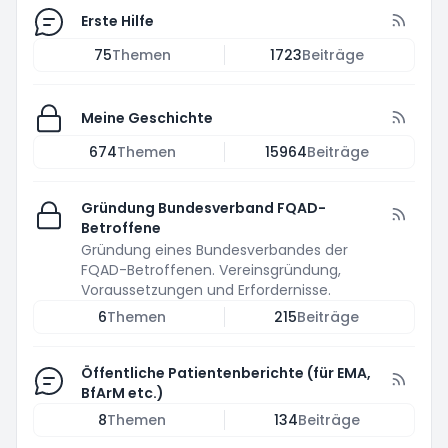
Erste Hilfe
75
Themen
1723
Beiträge
Meine Geschichte
674
Themen
15964
Beiträge
Gründung Bundesverband FQAD-
Betroffene
Gründung eines Bundesverbandes der
FQAD-Betroffenen. Vereinsgründung,
Voraussetzungen und Erfordernisse.
6
Themen
215
Beiträge
Öffentliche Patientenberichte (für EMA,
BfArM etc.)
8
Themen
134
Beiträge