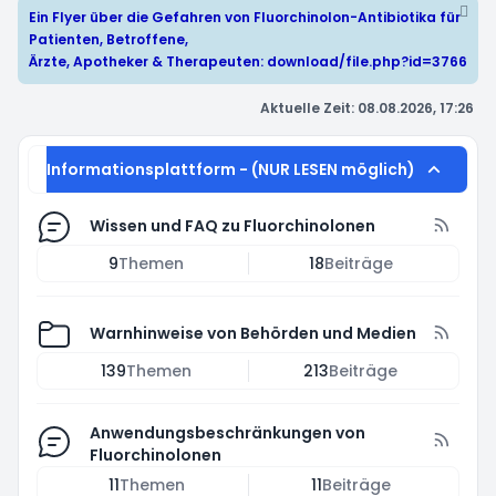
Ein Flyer über die Gefahren von Fluorchinolon-Antibiotika für
Patienten, Betroffene,
Ärzte, Apotheker & Therapeuten:
download/file.php?id=3766
Aktuelle Zeit: 08.08.2026, 17:26
Informationsplattform - (NUR LESEN möglich)
Wissen und FAQ zu Fluorchinolonen
9
Themen
18
Beiträge
Warnhinweise von Behörden und Medien
139
Themen
213
Beiträge
Anwendungsbeschränkungen von
Fluorchinolonen
11
Themen
11
Beiträge