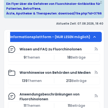
Ein Flyer über die Gefahren von Fluorchinolon-Antibiotika für
Patienten, Betroffene,
Ärzte, Apotheker & Therapeuten:
download/file.php?id=3766
Aktuelle Zeit: 07.08.2026, 18:40
Informationsplattform - (NUR LESEN möglich)
Wissen und FAQ zu Fluorchinolonen
9
Themen
18
Beiträge
Warnhinweise von Behörden und Medien
139
Themen
213
Beiträge
Anwendungsbeschränkungen von
Fluorchinolonen
11
Themen
11
Beiträge