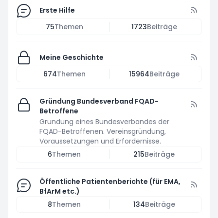
Erste Hilfe
75
Themen
1723
Beiträge
Meine Geschichte
674
Themen
15964
Beiträge
Gründung Bundesverband FQAD-
Betroffene
Gründung eines Bundesverbandes der
FQAD-Betroffenen. Vereinsgründung,
Voraussetzungen und Erfordernisse.
6
Themen
215
Beiträge
Öffentliche Patientenberichte (für EMA,
BfArM etc.)
8
Themen
134
Beiträge