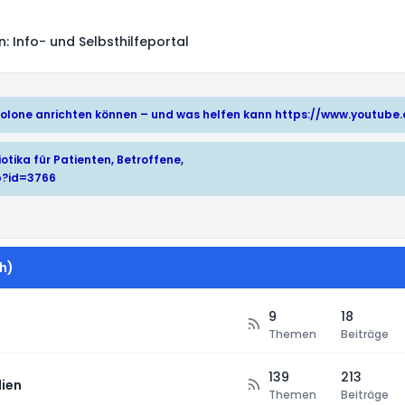
 Info- und Selbsthilfeportal
hinolone anrichten können – und was helfen kann
https://www.youtub
otika für Patienten, Betroffene,
p?id=3766
h)
9
18
Themen
Beiträge
139
213
ien
Themen
Beiträge