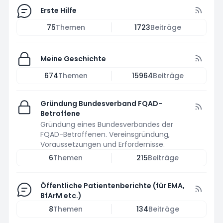
Erste Hilfe
75
Themen
1723
Beiträge
Meine Geschichte
674
Themen
15964
Beiträge
Gründung Bundesverband FQAD-
Betroffene
Gründung eines Bundesverbandes der
FQAD-Betroffenen. Vereinsgründung,
Voraussetzungen und Erfordernisse.
6
Themen
215
Beiträge
Öffentliche Patientenberichte (für EMA,
BfArM etc.)
8
Themen
134
Beiträge