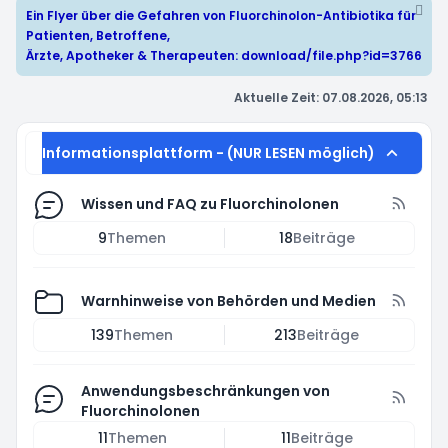
Ein Flyer über die Gefahren von Fluorchinolon-Antibiotika für
Patienten, Betroffene,
Ärzte, Apotheker & Therapeuten:
download/file.php?id=3766
Aktuelle Zeit: 07.08.2026, 05:13
Informationsplattform - (NUR LESEN möglich)
Wissen und FAQ zu Fluorchinolonen
9
Themen
18
Beiträge
Warnhinweise von Behörden und Medien
139
Themen
213
Beiträge
Anwendungsbeschränkungen von
Fluorchinolonen
11
Themen
11
Beiträge