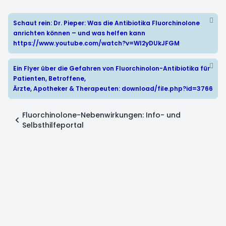
Schaut rein: Dr. Pieper: Was die Antibiotika Fluorchinolone
anrichten können – und was helfen kann
https://www.youtube.com/watch?v=WI2yDUkJFGM
Ein Flyer über die Gefahren von Fluorchinolon-Antibiotika für
Patienten, Betroffene,
Ärzte, Apotheker & Therapeuten:
download/file.php?id=3766
Fluorchinolone-Nebenwirkungen: Info- und
Selbsthilfeportal