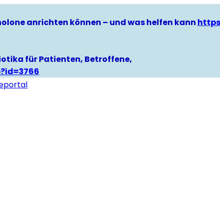
hinolone anrichten können – und was helfen kann
http
otika für Patienten, Betroffene,
p?id=3766
eportal