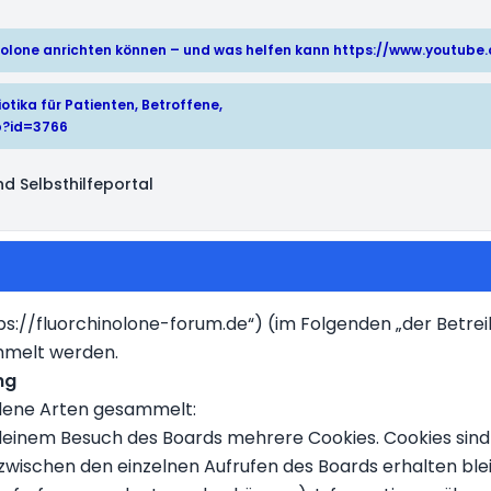
hinolone anrichten können – und was helfen kann
https://www.youtub
otika für Patienten, Betroffene,
p?id=3766
d Selbsthilfeportal
https://fluorchinolone-forum.de“) (im Folgenden „der Betre
mmelt werden.
ng
edene Arten gesammelt:
deinem Besuch des Boards mehrere Cookies. Cookies sind 
wischen den einzelnen Aufrufen des Boards erhalten bleib