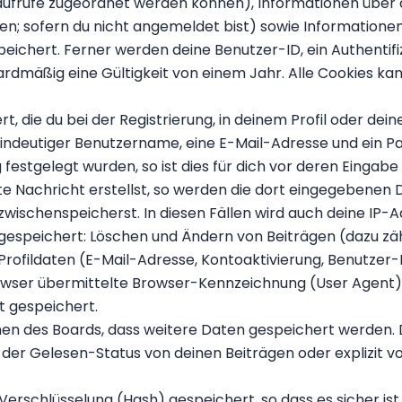
enaufrufe zugeordnet werden können), Informationen über 
sen; sofern du nicht angemeldet bist) sowie Information
eichert. Ferner werden deine Benutzer-ID, ein Authentifi
dmäßig eine Gültigkeit von einem Jahr. Alle Cookies kanns
, die du bei der Registrierung, in deinem Profil oder dei
 eindeutiger Benutzername, eine E-Mail-Adresse und ein
estgelegt wurden, so ist dies für dich vor deren Eingabe e
te Nachricht erstellst, so werden die dort eingegebenen 
f zwischenspeicherst. In diesen Fällen wird auch deine IP-
 gespeichert: Löschen und Ändern von Beiträgen (dazu zä
rofildaten (E-Mail-Adresse, Kontoaktivierung, Benutzer
ser übermittelte Browser-Kennzeichnung (User Agent) wir
t gespeichert.
onen des Boards, dass weitere Daten gespeichert werden.
er Gelesen-Status von deinen Beiträgen oder explizit vo
erschlüsselung (Hash) gespeichert, so dass es sicher ist