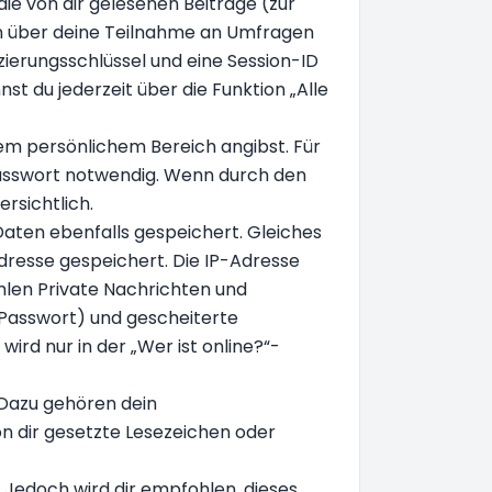
die von dir gelesenen Beiträge (zur
en über deine Teilnahme an Umfragen
zierungsschlüssel und eine Session-ID
t du jederzeit über die Funktion „Alle
nem persönlichem Bereich angibst. Für
 Passwort notwendig. Wenn durch den
rsichtlich.
Daten ebenfalls gespeichert. Gleiches
Adresse gespeichert. Die IP-Adresse
hlen Private Nachrichten und
-Passwort) und gescheiterte
d nur in der „Wer ist online?“-
 Dazu gehören dein
n dir gesetzte Lesezeichen oder
. Jedoch wird dir empfohlen, dieses