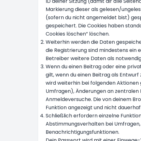
ID deiner Sitzung (damit dir alle Seit
Markierung dieser als gelesen/ungele
(sofern du nicht angemeldet bist) gesp
gespeichert. Die Cookies haben standar
Cookies löschen“ löschen.
Weiterhin werden die Daten gespeichert
die Registrierung sind mindestens ein
Betreiber weitere Daten als notwendig f
Wenn du einen Beitrag oder eine priva
gilt, wenn du einen Beitrag als Entwur
wird weiterhin bei folgenden Aktionen
Umfragen), Änderungen an zentralen P
Anmeldeversuche. Die von deinem Brow
Funktion angezeigt und nicht dauerhaf
Schließlich erfordern einzelne Funkti
Abstimmungsverhalten bei Umfragen, d
Benachrichtigungsfunktionen.
Dein Passwort wird mit einer Einwege-V