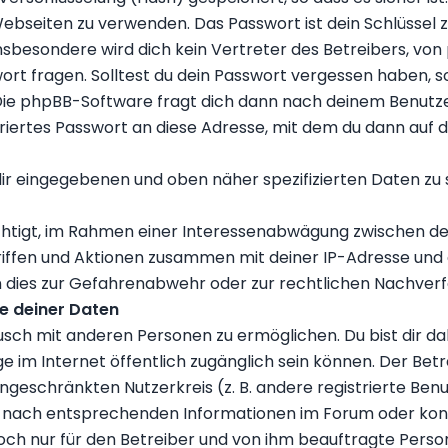
 Webseiten zu verwenden. Das Passwort ist dein Schlüssel
sbesondere wird dich kein Vertreter des Betreibers, von 
t fragen. Solltest du dein Passwort vergessen haben, so
Die phpBB-Software fragt dich dann nach deinem Benutz
iertes Passwort an diese Adresse, mit dem du dann auf d
dir eingegebenen und oben näher spezifizierten Daten zu
echtigt, im Rahmen einer Interessenabwägung zwischen de
griffen und Aktionen zusammen mit deiner IP-Adresse un
 dies zur Gefahrenabwehr oder zur rechtlichen Nachverfo
e deiner Daten
ausch mit anderen Personen zu ermöglichen. Du bist dir d
räge im Internet öffentlich zugänglich sein können. Der Be
ingeschränkten Nutzerkreis (z. B. andere registrierte Ben
e nach entsprechenden Informationen im Forum oder konta
edoch nur für den Betreiber und von ihm beauftragte Pers