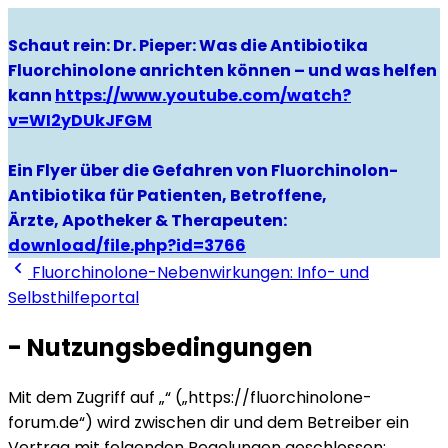
Schaut rein: Dr. Pieper: Was die Antibiotika
Fluorchinolone anrichten können – und was helfen
kann
https://www.youtube.com/watch?
v=WI2yDUkJFGM
Ein Flyer über die Gefahren von Fluorchinolon-
Antibiotika für Patienten, Betroffene,
Ärzte, Apotheker & Therapeuten:
download/file.php?id=3766
Fluorchinolone-Nebenwirkungen: Info- und
Selbsthilfeportal
- Nutzungsbedingungen
Mit dem Zugriff auf „“ („https://fluorchinolone-
forum.de“) wird zwischen dir und dem Betreiber ein
Vertrag mit folgenden Regelungen geschlossen: