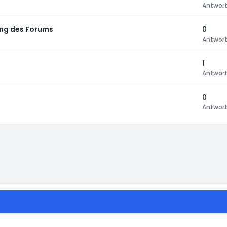
Antwor
ng des Forums
0
Antwor
1
Antwor
0
Antwor
instellungen