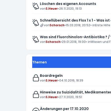
Löschen des eigenen Accounts
von
S.Heuer
»
26.11.2020, 19:13
Schnellübersicht des Flox 1 x 1 - Was ist
von
Schorsch
»
15.03.2018, 20:52
» in
Erste Hilfe
Was sind Fluorchinolon-Antibiotika ? /
von
Schorsch
»
29.01.2018, 19:00
» in
Wissen und F
Themen
Boardregeln
von
S.Heuer
»
04.10.2016, 18:39
Hinweise zu Suizidalität, Medikamen
von
S.Heuer
»
27.11.2020, 19:51
Änderungen per 17.10.2020