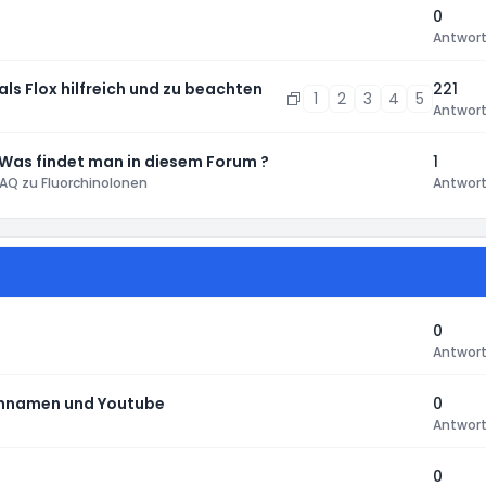
0
Antwor
 als Flox hilfreich und zu beachten
221
1
2
3
4
5
Antwor
 Was findet man in diesem Forum ?
1
AQ zu Fluorchinolonen
Antwor
0
Antwor
tennamen und Youtube
0
Antwor
0