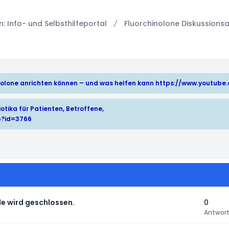
 Info- und Selbsthilfeportal
Fluorchinolone Diskussionsa
hinolone anrichten können – und was helfen kann
https://www.youtub
otika für Patienten, Betroffene,
p?id=3766
e wird geschlossen.
0
Antwor