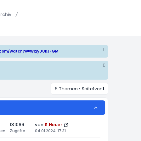
rchiv
e.com/watch?v=WI2yDUkJFGM
6 Themen • Seite
1
von
1
131086
von
S.Heuer
ten
Zugriffe
04.01.2024, 17:31