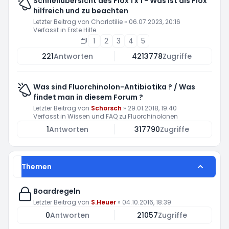
Schnellübersicht des Flox 1 x 1 - Was ist als Flox
hilfreich und zu beachten
Letzter Beitrag von
Charlotilie
»
06.07.2023, 20:16
Verfasst in
Erste Hilfe
1
2
3
4
5
221
Antworten
4213778
Zugriffe
Was sind Fluorchinolon-Antibiotika ? / Was
findet man in diesem Forum ?
Letzter Beitrag von
Schorsch
»
29.01.2018, 19:40
Verfasst in
Wissen und FAQ zu Fluorchinolonen
1
Antworten
317790
Zugriffe
Themen
Boardregeln
Letzter Beitrag von
S.Heuer
»
04.10.2016, 18:39
0
Antworten
21057
Zugriffe