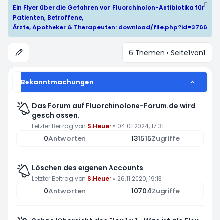
Ein Flyer über die Gefahren von Fluorchinolon-Antibiotika für
Patienten, Betroffene,
Ärzte, Apotheker & Therapeuten:
download/file.php?id=3766
6 Themen • Seite
1
von
1
Bekanntmachungen
Das Forum auf Fluorchinolone-Forum.de wird
geschlossen.
Letzter Beitrag von
S.Heuer
»
04.01.2024, 17:31
0
Antworten
131515
Zugriffe
Löschen des eigenen Accounts
Letzter Beitrag von
S.Heuer
»
26.11.2020, 19:13
0
Antworten
10704
Zugriffe