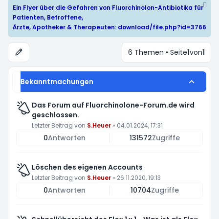
Ein Flyer über die Gefahren von Fluorchinolon-Antibiotika für
Patienten, Betroffene,
Ärzte, Apotheker & Therapeuten:
download/file.php?id=3766
6 Themen • Seite
1
von
1
Bekanntmachungen
Das Forum auf Fluorchinolone-Forum.de wird
geschlossen.
Letzter Beitrag von
S.Heuer
»
04.01.2024, 17:31
0
Antworten
131572
Zugriffe
Löschen des eigenen Accounts
Letzter Beitrag von
S.Heuer
»
26.11.2020, 19:13
0
Antworten
10704
Zugriffe