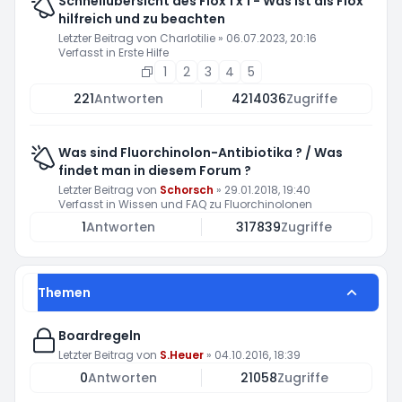
Schnellübersicht des Flox 1 x 1 - Was ist als Flox
hilfreich und zu beachten
Letzter Beitrag von
Charlotilie
»
06.07.2023, 20:16
Verfasst in
Erste Hilfe
1
2
3
4
5
221
Antworten
4214036
Zugriffe
Was sind Fluorchinolon-Antibiotika ? / Was
findet man in diesem Forum ?
Letzter Beitrag von
Schorsch
»
29.01.2018, 19:40
Verfasst in
Wissen und FAQ zu Fluorchinolonen
1
Antworten
317839
Zugriffe
Themen
Boardregeln
Letzter Beitrag von
S.Heuer
»
04.10.2016, 18:39
0
Antworten
21058
Zugriffe