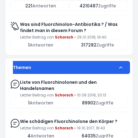
221
Antworten
4210487
Zugriffe
Was sind Fluorchinolon-Antibiotika ? / Was
findet man in diesem Forum ?
Letzter Beitrag von
Schorsch
»
29.01.2018, 19:40
1
Antworten
317282
Zugriffe
Themen
Liste von Fluorchinolonen und den
Handelsnamen
Letzter Beitrag von
Schorsch
»
10.08.2018, 20:13
1
Antworten
89902
Zugriffe
Wie schädigen Fluorchinolone den Körper ?
Letzter Beitrag von
Schorsch
»
19.10.2017, 18:43
4
Antworten
64035
Zugriffe