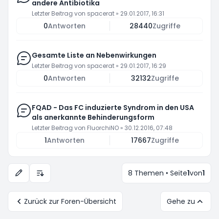
andere Antibiotika
Letzter Beitrag von
spacerat
»
29.01.2017, 16:31
0
Antworten
28440
Zugriffe
Gesamte Liste an Nebenwirkungen
Letzter Beitrag von
spacerat
»
29.01.2017, 16:29
0
Antworten
32132
Zugriffe
FQAD - Das FC induzierte Syndrom in den USA
als anerkannte Behinderungsform
Letzter Beitrag von
FluorchiNO
»
30.12.2016, 07:48
1
Antworten
17667
Zugriffe
8 Themen • Seite
1
von
1
Anzeige- und Sortierungs-Einstellungen
Zurück zur Foren-Übersicht
Gehe zu