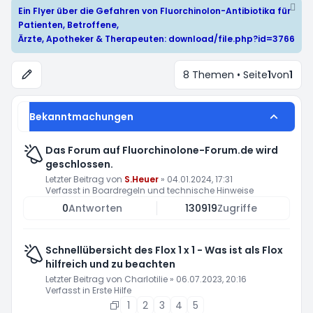
Ein Flyer über die Gefahren von Fluorchinolon-Antibiotika für
Patienten, Betroffene,
Ärzte, Apotheker & Therapeuten:
download/file.php?id=3766
8 Themen • Seite
1
von
1
Bekanntmachungen
Das Forum auf Fluorchinolone-Forum.de wird
geschlossen.
Letzter Beitrag von
S.Heuer
»
04.01.2024, 17:31
Verfasst in
Boardregeln und technische Hinweise
0
Antworten
130919
Zugriffe
Schnellübersicht des Flox 1 x 1 - Was ist als Flox
hilfreich und zu beachten
Letzter Beitrag von
Charlotilie
»
06.07.2023, 20:16
Verfasst in
Erste Hilfe
1
2
3
4
5