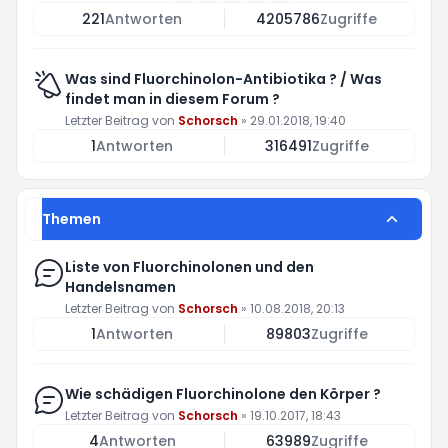
221
Antworten
4205786
Zugriffe
Was sind Fluorchinolon-Antibiotika ? / Was
findet man in diesem Forum ?
Letzter Beitrag von
Schorsch
»
29.01.2018, 19:40
1
Antworten
316491
Zugriffe
Themen
Liste von Fluorchinolonen und den
Handelsnamen
Letzter Beitrag von
Schorsch
»
10.08.2018, 20:13
1
Antworten
89803
Zugriffe
Wie schädigen Fluorchinolone den Körper ?
Letzter Beitrag von
Schorsch
»
19.10.2017, 18:43
4
Antworten
63989
Zugriffe