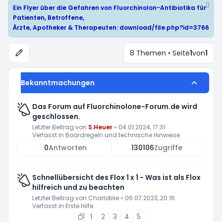
Ein Flyer über die Gefahren von Fluorchinolon-Antibiotika für
Patienten, Betroffene,
Ärzte, Apotheker & Therapeuten:
download/file.php?id=3766
8 Themen • Seite
1
von
1
Bekanntmachungen
Das Forum auf Fluorchinolone-Forum.de wird
geschlossen.
Letzter Beitrag von
S.Heuer
»
04.01.2024, 17:31
Verfasst in
Boardregeln und technische Hinweise
0
Antworten
130106
Zugriffe
Schnellübersicht des Flox 1 x 1 - Was ist als Flox
hilfreich und zu beachten
Letzter Beitrag von
Charlotilie
»
06.07.2023, 20:16
Verfasst in
Erste Hilfe
1
2
3
4
5