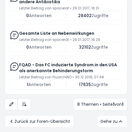
andere Antibiotika
Letzter Beitrag von
spacerat
»
29.01.2017, 16:31
0
Antworten
28402
Zugriffe
Gesamte Liste an Nebenwirkungen
Letzter Beitrag von
spacerat
»
29.01.2017, 16:29
0
Antworten
32102
Zugriffe
FQAD - Das FC induzierte Syndrom in den USA
als anerkannte Behinderungsform
Letzter Beitrag von
FluorchiNO
»
30.12.2016, 07:48
1
Antworten
17635
Zugriffe
8 Themen • Seite
1
von
1
Anzeige- und Sortierungs-Einstellungen
Zurück zur Foren-Übersicht
Gehe zu