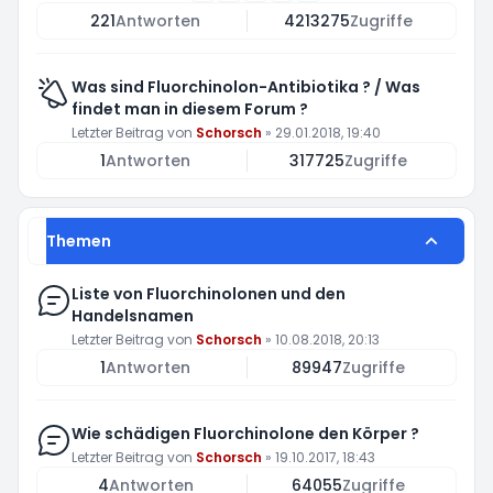
221
Antworten
4213275
Zugriffe
Was sind Fluorchinolon-Antibiotika ? / Was
findet man in diesem Forum ?
Letzter Beitrag von
Schorsch
»
29.01.2018, 19:40
1
Antworten
317725
Zugriffe
Themen
Liste von Fluorchinolonen und den
Handelsnamen
Letzter Beitrag von
Schorsch
»
10.08.2018, 20:13
1
Antworten
89947
Zugriffe
Wie schädigen Fluorchinolone den Körper ?
Letzter Beitrag von
Schorsch
»
19.10.2017, 18:43
4
Antworten
64055
Zugriffe