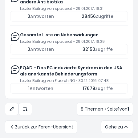
andere Antibiotika
Letzter Beitrag von
spacerat
»
29.01.2017, 16:31
0
Antworten
28456
Zugriffe
Gesamte Liste an Nebenwirkungen
Letzter Beitrag von
spacerat
»
29.01.2017, 16:29
0
Antworten
32150
Zugriffe
FQAD - Das FC induzierte Syndrom in den USA
als anerkannte Behinderungsform
Letzter Beitrag von
FluorchiNO
»
30.12.2016, 07:48
1
Antworten
17679
Zugriffe
8 Themen • Seite
1
von
1
Anzeige- und Sortierungs-Einstellungen
Zurück zur Foren-Übersicht
Gehe zu