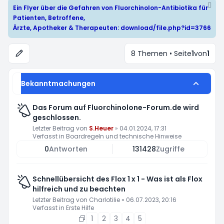
Ein Flyer über die Gefahren von Fluorchinolon-Antibiotika für
Patienten, Betroffene,
Ärzte, Apotheker & Therapeuten:
download/file.php?id=3766
8 Themen • Seite
1
von
1
Bekanntmachungen
Das Forum auf Fluorchinolone-Forum.de wird
geschlossen.
Letzter Beitrag von
S.Heuer
»
04.01.2024, 17:31
Verfasst in
Boardregeln und technische Hinweise
0
Antworten
131428
Zugriffe
Schnellübersicht des Flox 1 x 1 - Was ist als Flox
hilfreich und zu beachten
Letzter Beitrag von
Charlotilie
»
06.07.2023, 20:16
Verfasst in
Erste Hilfe
1
2
3
4
5