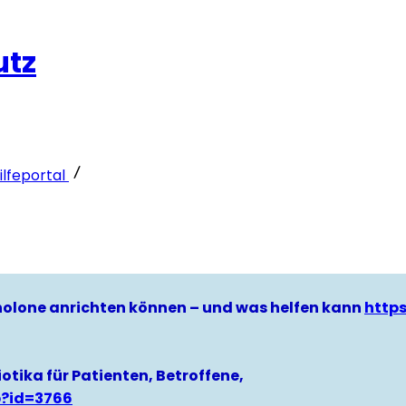
utz
lfeportal
hinolone anrichten können – und was helfen kann
http
otika für Patienten, Betroffene,
p?id=3766