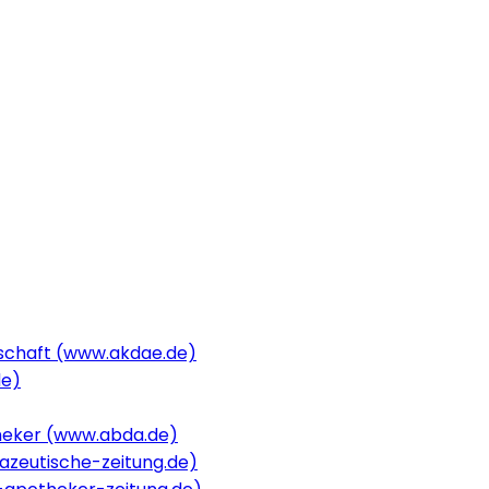
schaft (www.akdae.de)
de)
heker (www.abda.de)
zeutische-zeitung.de)