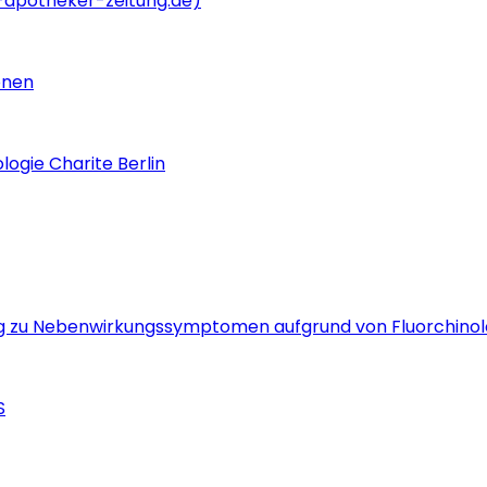
apotheker-zeitung.de)
onen
logie Charite Berlin
g zu Nebenwirkungssymptomen aufgrund von Fluorchino
S