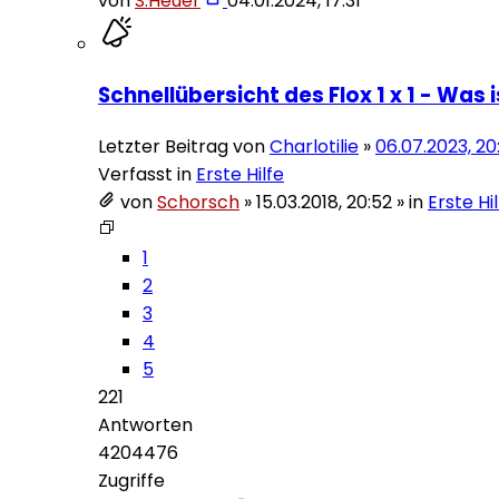
von
S.Heuer
04.01.2024, 17:31
Schnellübersicht des Flox 1 x 1 - Was 
Letzter Beitrag von
Charlotilie
»
06.07.2023, 20
Verfasst in
Erste Hilfe
von
Schorsch
»
15.03.2018, 20:52
» in
Erste Hi
1
2
3
4
5
221
Antworten
4204476
Zugriffe