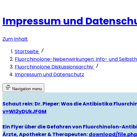
Impressum und Datensch
Zum Inhalt
Startseite
Fluorchinolone-Nebenwirkungen: Info- und Selbsthi
Fluorchinolone Diskussionsarchiv
Impressum und Datenschutz
Navigation menu
Schaut rein: Dr. Pieper: Was die Antibiotika Fluorc
v=WI2yDUkJFGM
Ein Flyer über die Gefahren von Fluorchinolon-Antibi
Ärzte, Apotheker & Therapeuten:
download/file.ph