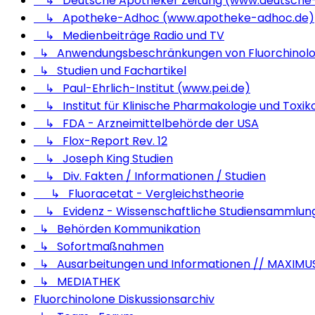
↳ Deutsche Apotheker Zeitung (www.deutsche-
↳ Apotheke-Adhoc (www.apotheke-adhoc.de)
↳ Medienbeiträge Radio und TV
↳ Anwendungsbeschränkungen von Fluorchinol
↳ Studien und Fachartikel
↳ Paul-Ehrlich-Institut (www.pei.de)
↳ Institut für Klinische Pharmakologie und Toxiko
↳ FDA - Arzneimittelbehörde der USA
↳ Flox-Report Rev. 12
↳ Joseph King Studien
↳ Div. Fakten / Informationen / Studien
↳ Fluoracetat - Vergleichstheorie
↳ Evidenz - Wissenschaftliche Studiensammlun
↳ Behörden Kommunikation
↳ Sofortmaßnahmen
↳ Ausarbeitungen und Informationen // MAXIMU
↳ MEDIATHEK
Fluorchinolone Diskussionsarchiv