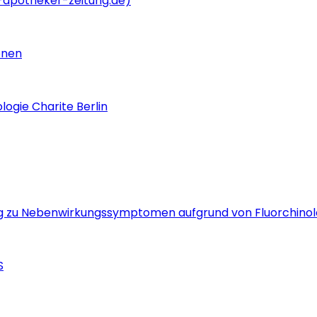
apotheker-zeitung.de)
onen
logie Charite Berlin
g zu Nebenwirkungssymptomen aufgrund von Fluorchino
S