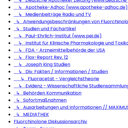
↳ Deutsche Apotheker Zeitung (www.deutsche-
↳ Apotheke-Adhoc (www.apotheke-adhoc.de)
↳ Medienbeiträge Radio und TV
↳ Anwendungsbeschränkungen von Fluorchinol
↳ Studien und Fachartikel
↳ Paul-Ehrlich-Institut (www.pei.de)
↳ Institut für Klinische Pharmakologie und Toxiko
↳ FDA - Arzneimittelbehörde der USA
↳ Flox-Report Rev. 12
↳ Joseph King Studien
↳ Div. Fakten / Informationen / Studien
↳ Fluoracetat - Vergleichstheorie
↳ Evidenz - Wissenschaftliche Studiensammlun
↳ Behörden Kommunikation
↳ Sofortmaßnahmen
↳ Ausarbeitungen und Informationen // MAXIMU
↳ MEDIATHEK
Fluorchinolone Diskussionsarchiv