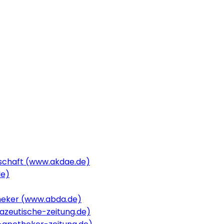
schaft (www.akdae.de)
de)
heker (www.abda.de)
zeutische-zeitung.de)