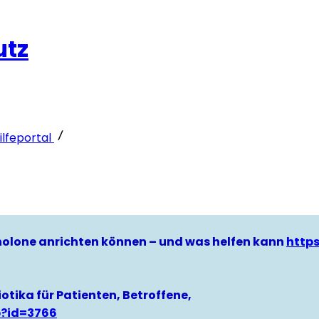
utz
lfeportal
hinolone anrichten können – und was helfen kann
http
otika für Patienten, Betroffene,
p?id=3766