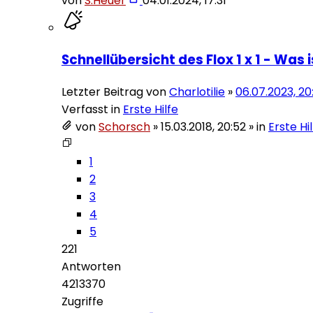
von
S.Heuer
04.01.2024, 17:31
Schnellübersicht des Flox 1 x 1 - Was 
Letzter Beitrag von
Charlotilie
»
06.07.2023, 20
Verfasst in
Erste Hilfe
von
Schorsch
»
15.03.2018, 20:52
» in
Erste Hi
1
2
3
4
5
221
Antworten
4213370
Zugriffe