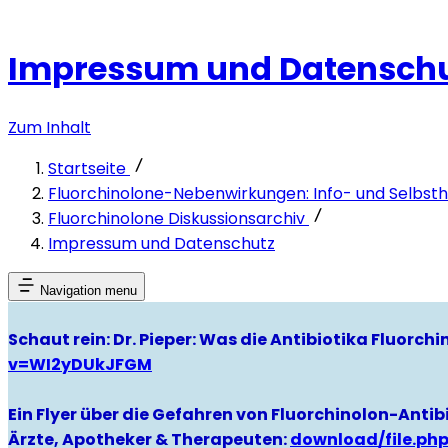
Impressum und Datensch
Zum Inhalt
Startseite
Fluorchinolone-Nebenwirkungen: Info- und Selbsthi
Fluorchinolone Diskussionsarchiv
Impressum und Datenschutz
Navigation menu
Schaut rein: Dr. Pieper: Was die Antibiotika Fluorc
v=WI2yDUkJFGM
Ein Flyer über die Gefahren von Fluorchinolon-Antibi
Ärzte, Apotheker & Therapeuten:
download/file.ph