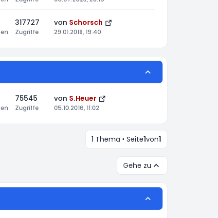
317727
von
Schorsch
ten
Zugriffe
29.01.2018, 19:40
75545
von
S.Heuer
ten
Zugriffe
05.10.2016, 11:02
1 Thema • Seite
1
von
1
Gehe zu