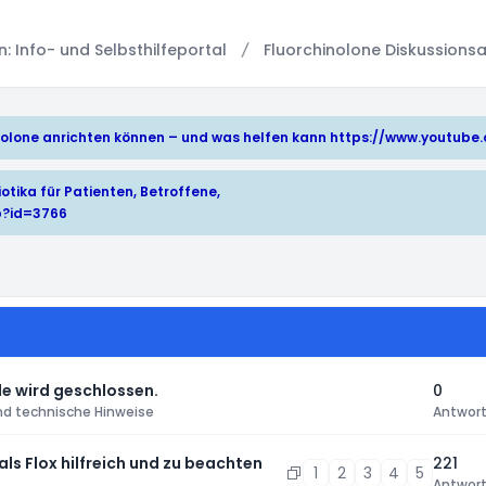
 Info- und Selbsthilfeportal
Fluorchinolone Diskussionsa
hinolone anrichten können – und was helfen kann
https://www.youtub
otika für Patienten, Betroffene,
p?id=3766
e wird geschlossen.
0
nd technische Hinweise
Antwor
 als Flox hilfreich und zu beachten
221
1
2
3
4
5
Antwor