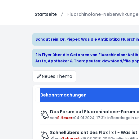
Startseite
Fluorchinolone-Nebenwirkungen:
Schaut rein: Dr. Pieper: Was die Antibiotika Fluorc
Ein Flyer über die Gefahren von Fluorchinolon-Antibi
Ärzte, Apotheker & Therapeuten:
download/file.ph
Neues Thema
Bekanntmachungen
Das Forum auf Fluorchinolone-Forum.d
von
S.Heuer
»
04.01.2024, 17:31
» in
Boardregeln u
Schnellübersicht des Flox 1 x 1 - Was ist
von
Schorsch
»
15.03.2018, 20:52
» in
Erste Hilfe