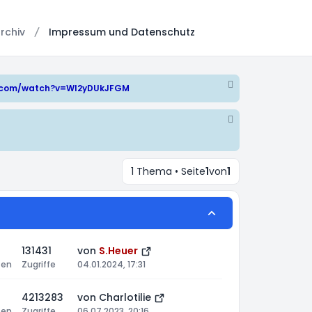
rchiv
Impressum und Datenschutz
e.com/watch?v=WI2yDUkJFGM
1 Thema • Seite
1
von
1
131431
von
S.Heuer
ten
Zugriffe
04.01.2024, 17:31
4213283
von
Charlotilie
ten
Zugriffe
06.07.2023, 20:16