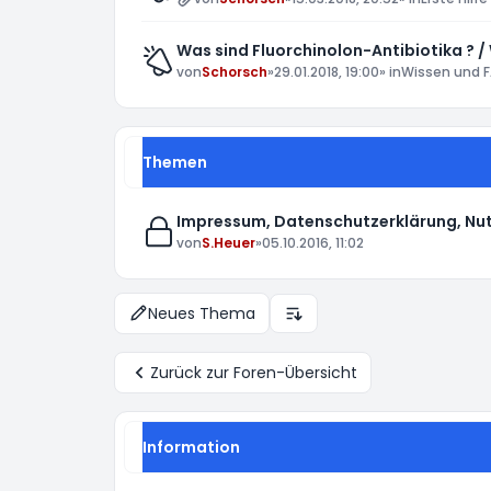
Was sind Fluorchinolon-Antibiotika ? /
von
Schorsch
»
29.01.2018, 19:00
» in
Wissen und F
Themen
Impressum, Datenschutzerklärung, Nu
von
S.Heuer
»
05.10.2016, 11:02
Neues Thema
Anzeige- und Sortierungs-E
Zurück zur Foren-Übersicht
Information