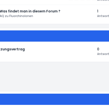
 Was findet man in diesem Forum ?
1
AQ zu Fluorchinolonen
Antwor
tzungsvertrag
0
Antwor
instellungen