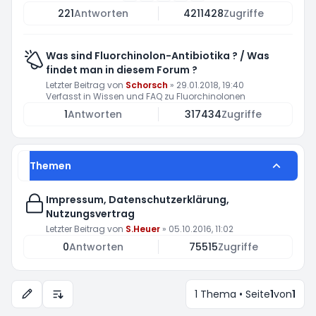
221
Antworten
4211428
Zugriffe
Was sind Fluorchinolon-Antibiotika ? / Was
findet man in diesem Forum ?
Letzter Beitrag von
Schorsch
»
29.01.2018, 19:40
Verfasst in
Wissen und FAQ zu Fluorchinolonen
1
Antworten
317434
Zugriffe
Themen
Impressum, Datenschutzerklärung,
Nutzungsvertrag
Letzter Beitrag von
S.Heuer
»
05.10.2016, 11:02
0
Antworten
75515
Zugriffe
1 Thema • Seite
1
von
1
Anzeige- und Sortierungs-Einstellungen