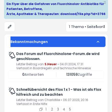
Ein Flyer über die Gefahren von Fluorchinolon-Antibiotika für
Patienten, Betroffene,
Ärzte, Apotheker & Therapeuten:
download/file.php?id=3766
1 Thema • Seite
1
von
1
Bekanntmachungen
Das Forum auf Fluorchinolone-Forum.de wird
geschlossen.
Letzter Beitrag von
S.Heuer
»
04.01.2024, 17:31
Verfasst in
Boardregeln und technische Hinweise
0
Antworten
131059
Zugriffe
Schnellübersicht des Flox 1 x 1 - Was ist als Flox
hilfreich und zu beachten
Letzter Beitrag von
Charlotilie
»
06.07.2023, 20:16
Verfasst in
Erste Hilfe
1
2
3
4
5