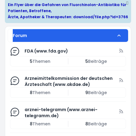
Ein Flyer über die Gefahren von Fluorchinolon-Antibiotika für
Patienten, Betroffene,
Ärzte, Apotheker & Therapeuten:
download/file.php?id=3766
Forum
FDA (www.fda.gov)
5
Themen
5
Beiträge
Arzneimittelkommission der deutschen
Ärzteschaft (www.akdae.de)
8
Themen
9
Beiträge
arznei-telegramm (www.arznei-
telegramm.de)
8
Themen
8
Beiträge