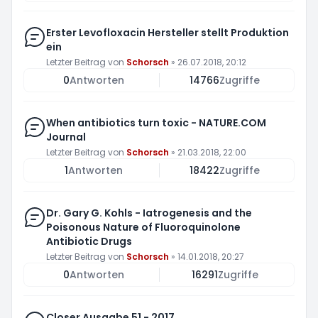
Erster Levofloxacin Hersteller stellt Produktion
ein
Letzter Beitrag von
Schorsch
»
26.07.2018, 20:12
0
Antworten
14766
Zugriffe
When antibiotics turn toxic - NATURE.COM
Journal
Letzter Beitrag von
Schorsch
»
21.03.2018, 22:00
1
Antworten
18422
Zugriffe
Dr. Gary G. Kohls - Iatrogenesis and the
Poisonous Nature of Fluoroquinolone
Antibiotic Drugs
Letzter Beitrag von
Schorsch
»
14.01.2018, 20:27
0
Antworten
16291
Zugriffe
Closer Ausgabe 51 - 2017