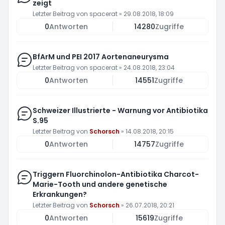
zeigt
Letzter Beitrag von
spacerat
»
29.08.2018, 18:09
0
Antworten
14280
Zugriffe
BfArM und PEI 2017 Aortenaneurysma
Letzter Beitrag von
spacerat
»
24.08.2018, 23:04
0
Antworten
14551
Zugriffe
Schweizer Illustrierte - Warnung vor Antibiotika
S.95
Letzter Beitrag von
Schorsch
»
14.08.2018, 20:15
0
Antworten
14757
Zugriffe
Triggern Fluorchinolon-Antibiotika Charcot-
Marie-Tooth und andere genetische
Erkrankungen?
Letzter Beitrag von
Schorsch
»
26.07.2018, 20:21
0
Antworten
15619
Zugriffe