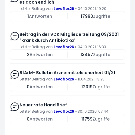
es doch endlich
Letzter Beitrag von
Levoflox26
»
04.10.2021, 19:20
1
Antworten
17990
Zugriffe
Beitrag in der VDK Mitgliederzeitung 09/2021
"Krank durch Antibiotika"
Letzter Beitrag von
Levoflox26
»
04.10.2021, 16:33
2
Antworten
13457
Zugriffe
BfArM- Bulletin Arzneimittelsicherheit 01/21
Letzter Beitrag von
Levoflox26
»
11.04.2021, 13:23
0
Antworten
12019
Zugriffe
Neuer rote Hand Brief
Letzter Beitrag von
Levoflox26
»
30.10.2020, 07:44
0
Antworten
11759
Zugriffe