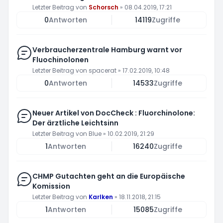
Letzter Beitrag von
Schorsch
»
08.04.2019, 17:21
0
Antworten
14119
Zugriffe
Verbraucherzentrale Hamburg warnt vor
Fluochinolonen
Letzter Beitrag von
spacerat
»
17.02.2019, 10:48
0
Antworten
14533
Zugriffe
Neuer Artikel von DocCheck : Fluorchinolone:
Der ärztliche Leichtsinn
Letzter Beitrag von
Blue
»
10.02.2019, 21:29
1
Antworten
16240
Zugriffe
CHMP Gutachten geht an die Europäische
Komission
Letzter Beitrag von
Karlken
»
18.11.2018, 21:15
1
Antworten
15085
Zugriffe