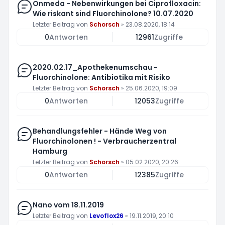
Onmeda - Nebenwirkungen bei Ciprofloxacin:
Wie riskant sind Fluorchinolone? 10.07.2020
Letzter Beitrag von
Schorsch
»
23.08.2020, 18:14
0
Antworten
12961
Zugriffe
2020.02.17_Apothekenumschau -
Fluorchinolone: Antibiotika mit Risiko
Letzter Beitrag von
Schorsch
»
25.06.2020, 19:09
0
Antworten
12053
Zugriffe
Behandlungsfehler - Hände Weg von
Fluorchinolonen ! - Verbraucherzentral
Hamburg
Letzter Beitrag von
Schorsch
»
05.02.2020, 20:26
0
Antworten
12385
Zugriffe
Nano vom 18.11.2019
Letzter Beitrag von
Levoflox26
»
19.11.2019, 20:10