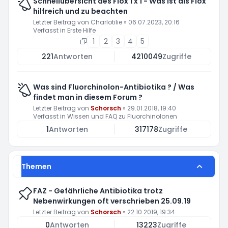
Schnellübersicht des Flox 1 x 1 - Was ist als Flox
hilfreich und zu beachten
Letzter Beitrag von
Charlotilie
»
06.07.2023, 20:16
Verfasst in
Erste Hilfe
1
2
3
4
5
221
Antworten
4210049
Zugriffe
Was sind Fluorchinolon-Antibiotika ? / Was
findet man in diesem Forum ?
Letzter Beitrag von
Schorsch
»
29.01.2018, 19:40
Verfasst in
Wissen und FAQ zu Fluorchinolonen
1
Antworten
317178
Zugriffe
Themen
FAZ - Gefährliche Antibiotika trotz
Nebenwirkungen oft verschrieben 25.09.19
Letzter Beitrag von
Schorsch
»
22.10.2019, 19:34
0
Antworten
13223
Zugriffe