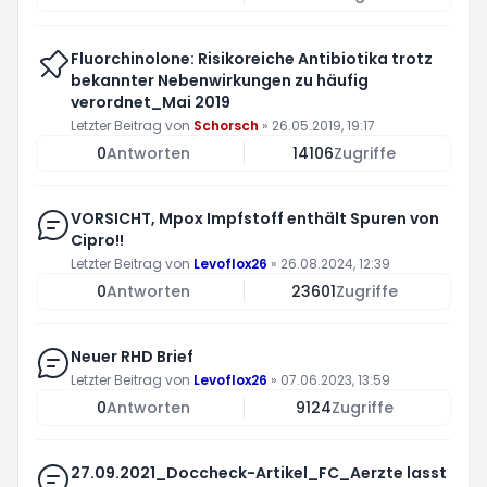
Fluorchinolone: Risikoreiche Antibiotika trotz
bekannter Nebenwirkungen zu häufig
verordnet_Mai 2019
Letzter Beitrag von
Schorsch
»
26.05.2019, 19:17
0
Antworten
14106
Zugriffe
VORSICHT, Mpox Impfstoff enthält Spuren von
Cipro!!
Letzter Beitrag von
Levoflox26
»
26.08.2024, 12:39
0
Antworten
23601
Zugriffe
Neuer RHD Brief
Letzter Beitrag von
Levoflox26
»
07.06.2023, 13:59
0
Antworten
9124
Zugriffe
27.09.2021_Doccheck-Artikel_FC_Aerzte lasst