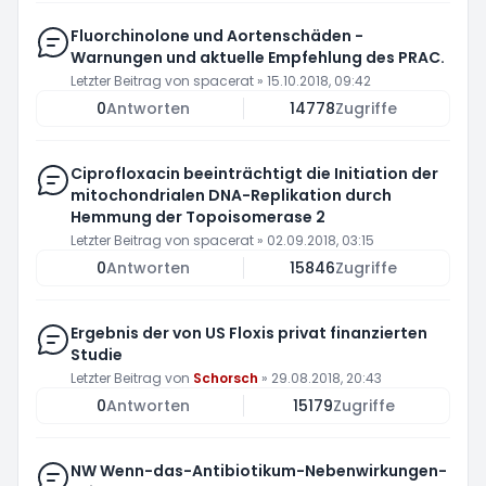
Fluorchinolone und Aortenschäden -
Warnungen und aktuelle Empfehlung des PRAC.
Letzter Beitrag von
spacerat
»
15.10.2018, 09:42
0
Antworten
14778
Zugriffe
Ciprofloxacin beeinträchtigt die Initiation der
mitochondrialen DNA-Replikation durch
Hemmung der Topoisomerase 2
Letzter Beitrag von
spacerat
»
02.09.2018, 03:15
0
Antworten
15846
Zugriffe
Ergebnis der von US Floxis privat finanzierten
Studie
Letzter Beitrag von
Schorsch
»
29.08.2018, 20:43
0
Antworten
15179
Zugriffe
NW Wenn-das-Antibiotikum-Nebenwirkungen-