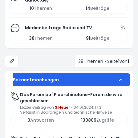
adhoc.de)
10
Themen
14
Beiträge
Medienbeiträge Radio und TV
38
Themen
91
Beiträge
38 Themen • Seite
1
von
1
Bekanntmachungen
Das Forum auf Fluorchinolone-Forum.de wird
geschlossen.
Letzter Beitrag von
S.Heuer
»
04.01.2024, 17:31
Verfasst in
Boardregeln und technische Hinweise
0
Antworten
130809
Zugriffe