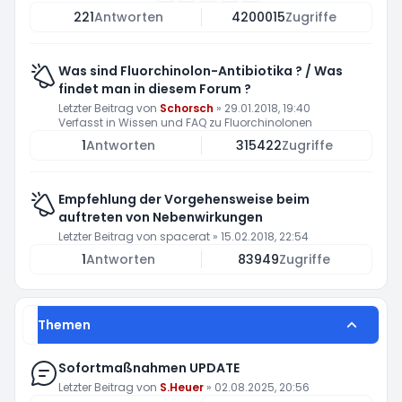
221
Antworten
4200015
Zugriffe
Was sind Fluorchinolon-Antibiotika ? / Was
findet man in diesem Forum ?
Letzter Beitrag von
Schorsch
»
29.01.2018, 19:40
Verfasst in
Wissen und FAQ zu Fluorchinolonen
1
Antworten
315422
Zugriffe
Empfehlung der Vorgehensweise beim
auftreten von Nebenwirkungen
Letzter Beitrag von
spacerat
»
15.02.2018, 22:54
1
Antworten
83949
Zugriffe
Themen
Sofortmaßnahmen UPDATE
Letzter Beitrag von
S.Heuer
»
02.08.2025, 20:56