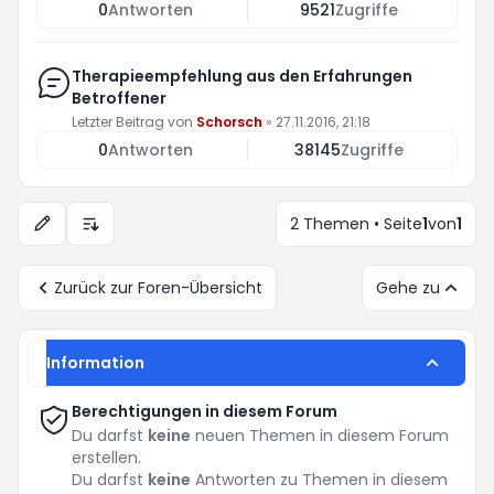
0
Antworten
9521
Zugriffe
Therapieempfehlung aus den Erfahrungen
Betroffener
Letzter Beitrag von
Schorsch
»
27.11.2016, 21:18
0
Antworten
38145
Zugriffe
2 Themen • Seite
1
von
1
Anzeige- und Sortierungs-Einstellungen
Zurück zur Foren-Übersicht
Gehe zu
Information
Berechtigungen in diesem Forum
Du darfst
keine
neuen Themen in diesem Forum
erstellen.
Du darfst
keine
Antworten zu Themen in diesem