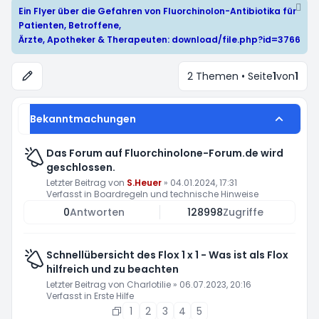
Ein Flyer über die Gefahren von Fluorchinolon-Antibiotika für
Patienten, Betroffene,
Ärzte, Apotheker & Therapeuten:
download/file.php?id=3766
2 Themen • Seite
1
von
1
Bekanntmachungen
Das Forum auf Fluorchinolone-Forum.de wird
geschlossen.
Letzter Beitrag von
S.Heuer
»
04.01.2024, 17:31
Verfasst in
Boardregeln und technische Hinweise
0
Antworten
128998
Zugriffe
Schnellübersicht des Flox 1 x 1 - Was ist als Flox
hilfreich und zu beachten
Letzter Beitrag von
Charlotilie
»
06.07.2023, 20:16
Verfasst in
Erste Hilfe
1
2
3
4
5