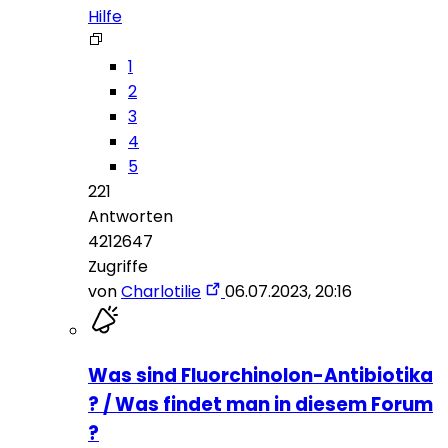
Hilfe
1
2
3
4
5
221
Antworten
4212647
Zugriffe
von
Charlotilie
06.07.2023, 20:16
Was sind Fluorchinolon-Antibiotika
? / Was findet man in diesem Forum
?