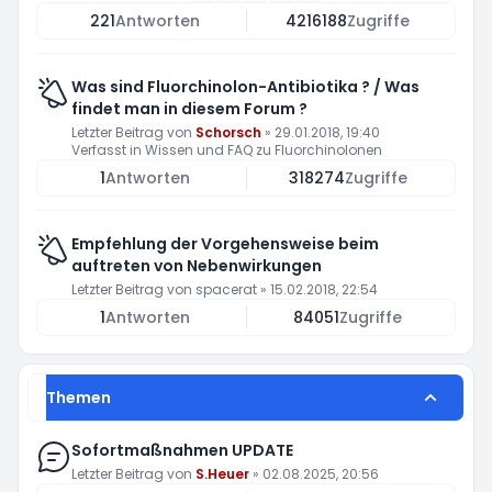
221
Antworten
4216188
Zugriffe
Was sind Fluorchinolon-Antibiotika ? / Was
findet man in diesem Forum ?
Letzter Beitrag von
Schorsch
»
29.01.2018, 19:40
Verfasst in
Wissen und FAQ zu Fluorchinolonen
1
Antworten
318274
Zugriffe
Empfehlung der Vorgehensweise beim
auftreten von Nebenwirkungen
Letzter Beitrag von
spacerat
»
15.02.2018, 22:54
1
Antworten
84051
Zugriffe
Themen
Sofortmaßnahmen UPDATE
Letzter Beitrag von
S.Heuer
»
02.08.2025, 20:56