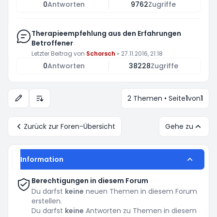
0
Antworten
9762
Zugriffe
Therapieempfehlung aus den Erfahrungen
Betroffener
Letzter Beitrag von
Schorsch
»
27.11.2016, 21:18
0
Antworten
38228
Zugriffe
2 Themen • Seite
1
von
1
Anzeige- und Sortierungs-Einstellungen
Zurück zur Foren-Übersicht
Gehe zu
Information
Berechtigungen in diesem Forum
Du darfst
keine
neuen Themen in diesem Forum
erstellen.
Du darfst
keine
Antworten zu Themen in diesem