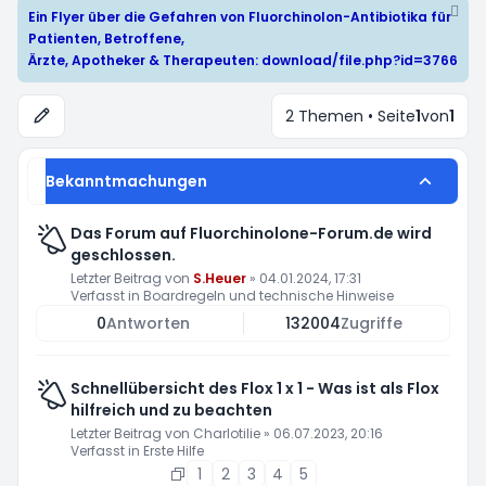
Ein Flyer über die Gefahren von Fluorchinolon-Antibiotika für
Patienten, Betroffene,
Ärzte, Apotheker & Therapeuten:
download/file.php?id=3766
2 Themen • Seite
1
von
1
Bekanntmachungen
Das Forum auf Fluorchinolone-Forum.de wird
geschlossen.
Letzter Beitrag von
S.Heuer
»
04.01.2024, 17:31
Verfasst in
Boardregeln und technische Hinweise
0
Antworten
132004
Zugriffe
Schnellübersicht des Flox 1 x 1 - Was ist als Flox
hilfreich und zu beachten
Letzter Beitrag von
Charlotilie
»
06.07.2023, 20:16
Verfasst in
Erste Hilfe
1
2
3
4
5