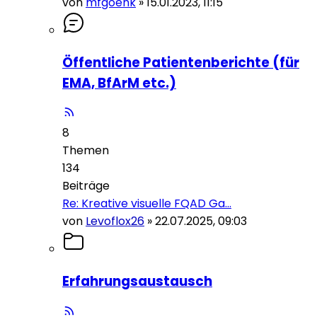
von
mfgoenk
»
15.01.2023, 11:15
Öffentliche Patientenberichte (für
EMA, BfArM etc.)
8
Themen
134
Beiträge
Re: Kreative visuelle FQAD Ga…
von
Levoflox26
»
22.07.2025, 09:03
Erfahrungsaustausch