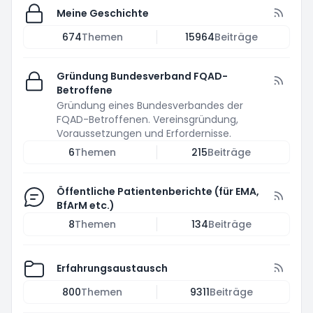
Meine Geschichte
674
Themen
15964
Beiträge
Gründung Bundesverband FQAD-
Betroffene
Gründung eines Bundesverbandes der
FQAD-Betroffenen. Vereinsgründung,
Voraussetzungen und Erfordernisse.
6
Themen
215
Beiträge
Öffentliche Patientenberichte (für EMA,
BfArM etc.)
8
Themen
134
Beiträge
Erfahrungsaustausch
800
Themen
9311
Beiträge