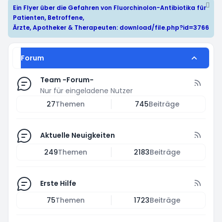
Ein Flyer über die Gefahren von Fluorchinolon-Antibiotika für
Patienten, Betroffene,
Ärzte, Apotheker & Therapeuten:
download/file.php?id=3766
Forum
Team -Forum-
Nur für eingeladene Nutzer
27
Themen
745
Beiträge
Aktuelle Neuigkeiten
249
Themen
2183
Beiträge
Erste Hilfe
75
Themen
1723
Beiträge