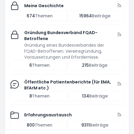
Meine Geschichte
674
Themen
15964
Beiträge
Gründung Bundesverband FQAD-
Betroffene
Gründung eines Bundesverbandes der
FQAD-Betroffenen. Vereinsgründung,
Voraussetzungen und Erfordernisse.
6
Themen
215
Beiträge
Öffentliche Patientenberichte (für EMA,
BfArM etc.)
8
Themen
134
Beiträge
Erfahrungsaustausch
800
Themen
9311
Beiträge