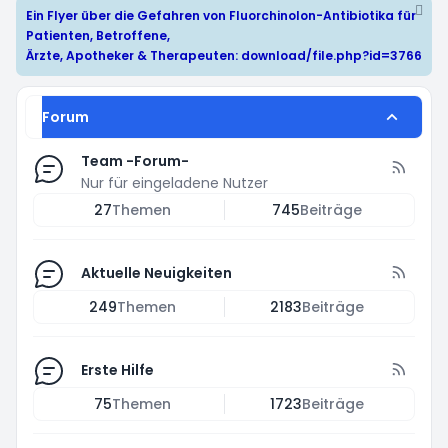
Ein Flyer über die Gefahren von Fluorchinolon-Antibiotika für
Patienten, Betroffene,
Ärzte, Apotheker & Therapeuten:
download/file.php?id=3766
Forum
Team -Forum-
Nur für eingeladene Nutzer
27
Themen
745
Beiträge
Aktuelle Neuigkeiten
249
Themen
2183
Beiträge
Erste Hilfe
75
Themen
1723
Beiträge