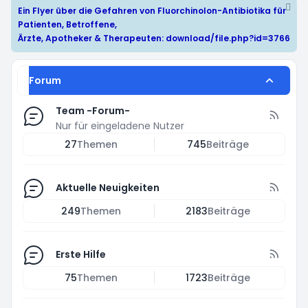
Ein Flyer über die Gefahren von Fluorchinolon-Antibiotika für
Patienten, Betroffene,
Ärzte, Apotheker & Therapeuten:
download/file.php?id=3766
Forum
Team -Forum-
Nur für eingeladene Nutzer
27
Themen
745
Beiträge
Aktuelle Neuigkeiten
249
Themen
2183
Beiträge
Erste Hilfe
75
Themen
1723
Beiträge