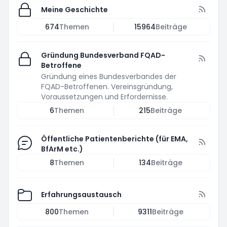
Meine Geschichte
674
Themen
15964
Beiträge
Gründung Bundesverband FQAD-
Betroffene
Gründung eines Bundesverbandes der
FQAD-Betroffenen. Vereinsgründung,
Voraussetzungen und Erfordernisse.
6
Themen
215
Beiträge
Öffentliche Patientenberichte (für EMA,
BfArM etc.)
8
Themen
134
Beiträge
Erfahrungsaustausch
800
Themen
9311
Beiträge