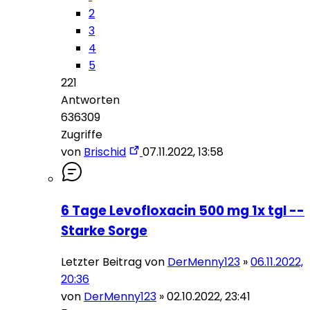
2
3
4
5
221
Antworten
636309
Zugriffe
von
Brischid
07.11.2022, 13:58
6 Tage Levofloxacin 500 mg 1x tgl --
Starke Sorge
Letzter Beitrag von
DerMenny123
»
06.11.2022,
20:36
von
DerMenny123
»
02.10.2022, 23:41