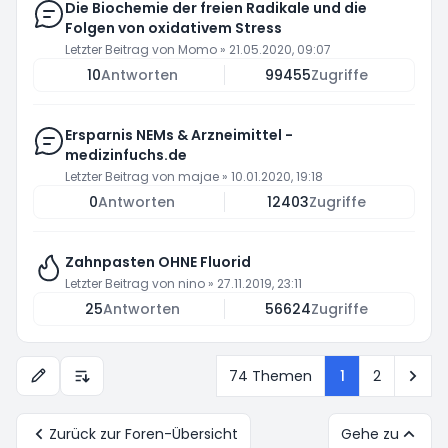
Die Biochemie der freien Radikale und die
Folgen von oxidativem Stress
Letzter Beitrag von
Momo
»
21.05.2020, 09:07
10
Antworten
99455
Zugriffe
Ersparnis NEMs & Arzneimittel -
medizinfuchs.de
Letzter Beitrag von
majae
»
10.01.2020, 19:18
0
Antworten
12403
Zugriffe
Zahnpasten OHNE Fluorid
Letzter Beitrag von
nino
»
27.11.2019, 23:11
25
Antworten
56624
Zugriffe
Näc
74 Themen
1
2
Anzeige- und Sortierungs-Einstellungen
Zurück zur Foren-Übersicht
Gehe zu