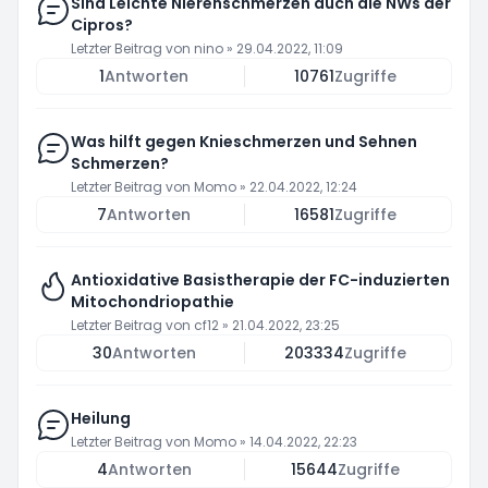
Sind Leichte Nierenschmerzen auch die NWs der
Cipros?
Letzter Beitrag von
nino
»
29.04.2022, 11:09
1
Antworten
10761
Zugriffe
Was hilft gegen Knieschmerzen und Sehnen
Schmerzen?
Letzter Beitrag von
Momo
»
22.04.2022, 12:24
7
Antworten
16581
Zugriffe
Antioxidative Basistherapie der FC-induzierten
Mitochondriopathie
Letzter Beitrag von
cf12
»
21.04.2022, 23:25
30
Antworten
203334
Zugriffe
Heilung
Letzter Beitrag von
Momo
»
14.04.2022, 22:23
4
Antworten
15644
Zugriffe