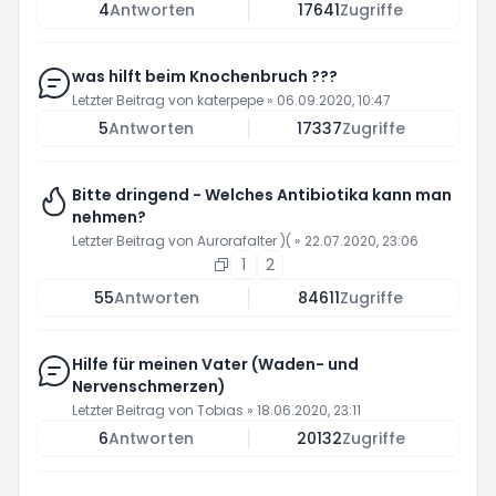
4
Antworten
17641
Zugriffe
was hilft beim Knochenbruch ???
Letzter Beitrag von
katerpepe
»
06.09.2020, 10:47
5
Antworten
17337
Zugriffe
Bitte dringend - Welches Antibiotika kann man
nehmen?
Letzter Beitrag von
Aurorafalter )(
»
22.07.2020, 23:06
1
2
55
Antworten
84611
Zugriffe
Hilfe für meinen Vater (Waden- und
Nervenschmerzen)
Letzter Beitrag von
Tobias
»
18.06.2020, 23:11
6
Antworten
20132
Zugriffe