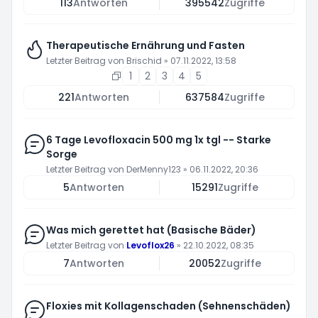
113
Antworten
395542
Zugriffe
Therapeutische Ernährung und Fasten
Letzter Beitrag von
Brischid
»
07.11.2022, 13:58
1
2
3
4
5
221
Antworten
637584
Zugriffe
6 Tage Levofloxacin 500 mg 1x tgl -- Starke
Sorge
Letzter Beitrag von
DerMenny123
»
06.11.2022, 20:36
5
Antworten
15291
Zugriffe
Was mich gerettet hat (Basische Bäder)
Letzter Beitrag von
Levoflox26
»
22.10.2022, 08:35
7
Antworten
20052
Zugriffe
Floxies mit Kollagenschaden (Sehnenschäden)