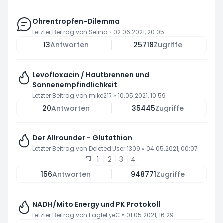
Ohrentropfen-Dilemma
Letzter Beitrag von
Selina
»
02.06.2021, 20:05
13
Antworten
25718
Zugriffe
Levofloxacin / Hautbrennen und
Sonnenempfindlichkeit
Letzter Beitrag von
mike217
»
10.05.2021, 10:59
20
Antworten
35445
Zugriffe
Der Allrounder - Glutathion
Letzter Beitrag von
Deleted User 1309
»
04.05.2021, 00:07
1
2
3
4
156
Antworten
948771
Zugriffe
NADH/Mito Energy und PK Protokoll
Letzter Beitrag von
EagleEyeC
»
01.05.2021, 16:29