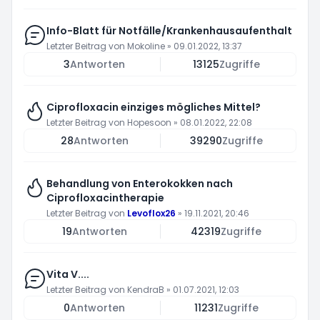
Info-Blatt für Notfälle/Krankenhausaufenthalt
Letzter Beitrag von
Mokoline
»
09.01.2022, 13:37
3
Antworten
13125
Zugriffe
Ciprofloxacin einziges mögliches Mittel?
Letzter Beitrag von
Hopesoon
»
08.01.2022, 22:08
28
Antworten
39290
Zugriffe
Behandlung von Enterokokken nach
Ciprofloxacintherapie
Letzter Beitrag von
Levoflox26
»
19.11.2021, 20:46
19
Antworten
42319
Zugriffe
Vita V....
Letzter Beitrag von
KendraB
»
01.07.2021, 12:03
0
Antworten
11231
Zugriffe