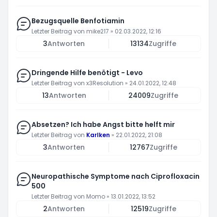
Bezugsquelle Benfotiamin
Letzter Beitrag von
mike217
»
02.03.2022, 12:16
3
Antworten
13134
Zugriffe
Dringende Hilfe benötigt - Levo
Letzter Beitrag von
x3Resolution
»
24.01.2022, 12:48
13
Antworten
24009
Zugriffe
Absetzen? Ich habe Angst bitte helft mir
Letzter Beitrag von
Karlken
»
22.01.2022, 21:08
3
Antworten
12767
Zugriffe
Neuropathische Symptome nach Ciprofloxacin
500
Letzter Beitrag von
Momo
»
13.01.2022, 13:52
2
Antworten
12519
Zugriffe