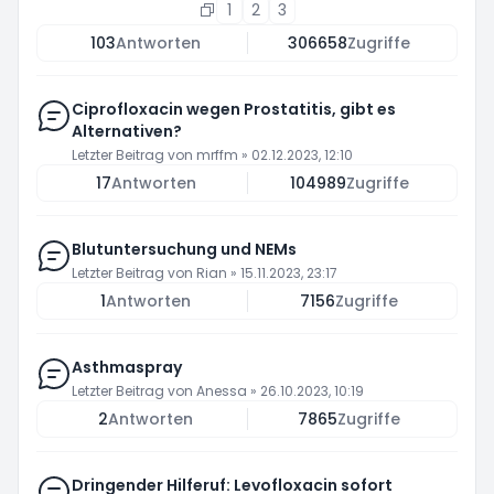
1
2
3
103
Antworten
306658
Zugriffe
Ciprofloxacin wegen Prostatitis, gibt es
Alternativen?
Letzter Beitrag von
mrffm
»
02.12.2023, 12:10
17
Antworten
104989
Zugriffe
Blutuntersuchung und NEMs
Letzter Beitrag von
Rian
»
15.11.2023, 23:17
1
Antworten
7156
Zugriffe
Asthmaspray
Letzter Beitrag von
Anessa
»
26.10.2023, 10:19
2
Antworten
7865
Zugriffe
Dringender Hilferuf: Levofloxacin sofort