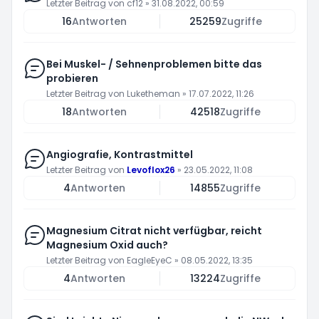
Letzter Beitrag von
cf12
»
31.08.2022, 00:59
16
Antworten
25259
Zugriffe
Bei Muskel- / Sehnenproblemen bitte das
probieren
Letzter Beitrag von
Luketheman
»
17.07.2022, 11:26
18
Antworten
42518
Zugriffe
Angiografie, Kontrastmittel
Letzter Beitrag von
Levoflox26
»
23.05.2022, 11:08
4
Antworten
14855
Zugriffe
Magnesium Citrat nicht verfügbar, reicht
Magnesium Oxid auch?
Letzter Beitrag von
EagleEyeC
»
08.05.2022, 13:35
4
Antworten
13224
Zugriffe