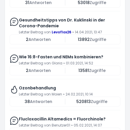
31
Antworten
53018
Zugriffe
Gesundheitstipps von Dr. Kuklinski in der
Corona-Pandemie
Letzter Beitrag von
Levoflox26
»
14.04.2021, 13:47
2
Antworten
13892
Zugriffe
Wie 16:8-Fasten und NEMs kombinieren?
Letzter Beitrag von
Gloria
»
01.03.2021, 14:52
2
Antworten
13581
Zugriffe
Ozonbehandlung
Letzter Beitrag von
Moien
»
24.02.2021, 10:14
38
Antworten
520813
Zugriffe
Flucloxacillin Altamedics = Fluorchinole?
Letzter Beitrag von
Benutzer01
»
05.02.2021, 14:07