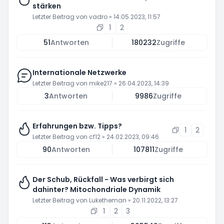
stärken
Letzter Beitrag von
vadro
»
14.05.2023, 11:57
1
2
51
Antworten
180232
Zugriffe
Internationale Netzwerke
Letzter Beitrag von
mike217
»
26.04.2023, 14:39
3
Antworten
9986
Zugriffe
Erfahrungen bzw. Tipps?
1
2
Letzter Beitrag von
cf12
»
24.02.2023, 09:46
90
Antworten
107811
Zugriffe
Der Schub, Rückfall - Was verbirgt sich
dahinter? Mitochondriale Dynamik
Letzter Beitrag von
Luketheman
»
20.11.2022, 13:27
1
2
3