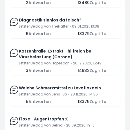
2
Antworten
13480
Zugriffe
Diagnostik sinnlos da falsch?
Letzter Beitrag von
TheHatter
»
09.01.2021, 13:38
6
Antworten
18379
Zugriffe
Katzenkralle-Extrakt - hilfreich bei
Virusbelastung (Corona)
Letzter Beitrag von
Hopesoon
»
20.12.2020, 15:49
3
Antworten
14932
Zugriffe
Welche Schmerzmittel zu Levofloxacin
Letzter Beitrag von
Jens_86
»
28.11.2020, 14:36
5
Antworten
18375
Zugriffe
Floxal-Augentropfen :(
Letzter Beitrag von
Selina
»
28.09.2020, 19:13