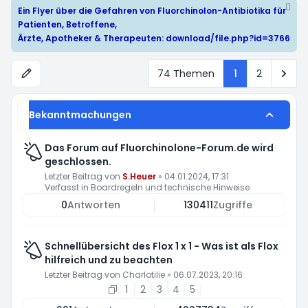
Ein Flyer über die Gefahren von Fluorchinolon-Antibiotika für
Patienten, Betroffene,
Ärzte, Apotheker & Therapeuten:
download/file.php?id=3766
Näc
74 Themen
1
2
Bekanntmachungen
Das Forum auf Fluorchinolone-Forum.de wird
geschlossen.
Letzter Beitrag von
S.Heuer
»
04.01.2024, 17:31
Verfasst in
Boardregeln und technische Hinweise
0
Antworten
130411
Zugriffe
Schnellübersicht des Flox 1 x 1 - Was ist als Flox
hilfreich und zu beachten
Letzter Beitrag von
Charlotilie
»
06.07.2023, 20:16
1
2
3
4
5