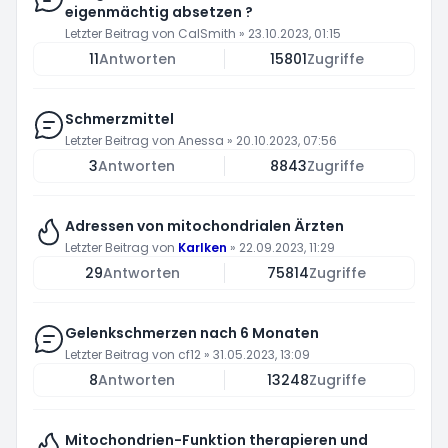
eigenmächtig absetzen ?
Letzter Beitrag von
CalSmith
»
23.10.2023, 01:15
11
Antworten
15801
Zugriffe
Schmerzmittel
Letzter Beitrag von
Anessa
»
20.10.2023, 07:56
3
Antworten
8843
Zugriffe
Adressen von mitochondrialen Ärzten
Letzter Beitrag von
Karlken
»
22.09.2023, 11:29
29
Antworten
75814
Zugriffe
Gelenkschmerzen nach 6 Monaten
Letzter Beitrag von
cf12
»
31.05.2023, 13:09
8
Antworten
13248
Zugriffe
Mitochondrien-Funktion therapieren und