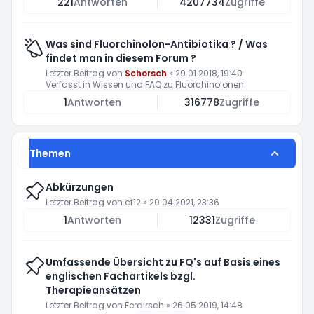
221
Antworten
4207734
Zugriffe
Was sind Fluorchinolon-Antibiotika ? / Was
findet man in diesem Forum ?
Letzter Beitrag von
Schorsch
»
29.01.2018, 19:40
Verfasst in
Wissen und FAQ zu Fluorchinolonen
1
Antworten
316778
Zugriffe
Themen
Abkürzungen
Letzter Beitrag von
cf12
»
20.04.2021, 23:36
1
Antworten
12331
Zugriffe
Umfassende Übersicht zu FQ's auf Basis eines
englischen Fachartikels bzgl.
Therapieansätzen
Letzter Beitrag von
Ferdirsch
»
26.05.2019, 14:48