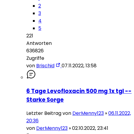
2
3
4
5
221
Antworten
636826
Zugriffe
von
Brischid
07.11.2022, 13:58
6 Tage Levofloxacin 500 mg 1x tgl --
Starke Sorge
Letzter Beitrag von
DerMenny123
»
06.11.2022,
20:36
von
DerMenny123
»
02.10.2022, 23:41