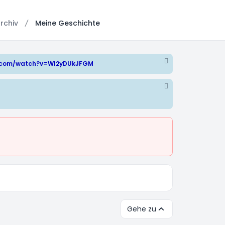
rchiv
Meine Geschichte
e.com/watch?v=WI2yDUkJFGM
Gehe zu