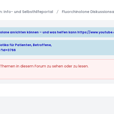
 Info- und Selbsthilfeportal
Fluorchinolone Diskussionsa
hinolone anrichten können – und was helfen kann
https://www.youtub
otika für Patienten, Betroffene,
p?id=3766
 Themen in diesem Forum zu sehen oder zu lesen.