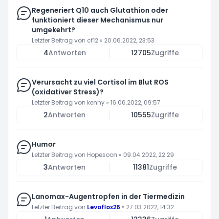
Regeneriert Q10 auch Glutathion oder
funktioniert dieser Mechanismus nur
umgekehrt?
Letzter Beitrag von
cf12
»
20.06.2022, 23:53
4
Antworten
12705
Zugriffe
Verursacht zu viel Cortisol im Blut ROS
(oxidativer Stress)?
Letzter Beitrag von
kenny
»
16.06.2022, 09:57
2
Antworten
10555
Zugriffe
Humor
Letzter Beitrag von
Hopesoon
»
09.04.2022, 22:29
3
Antworten
11381
Zugriffe
Lanomax-Augentropfen in der Tiermedizin
Letzter Beitrag von
Levoflox26
»
27.03.2022, 14:32