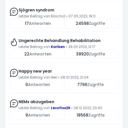
Sjögren syndrom
Letzter Beitrag von
Brischid
»
07.05.2023, 18:11
17
Antworten
24598
Zugriffe
Ungerechte Behandlung Rehabilitation
Letzter Beitrag von
Karlken
»
28.03.2023, 12:17
22
Antworten
38920
Zugriffe
Happy new year
Letzter Beitrag von
Neri
»
08.01.2023, 21:04
0
Antworten
7766
Zugriffe
NEMs abzugeben
Letzter Beitrag von
Levoflox26
»
28.12.2022, 20:43
9
Antworten
18568
Zugriffe