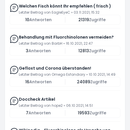
Welchen Fisch könnt Ihr empfehlen ( frisch )
Letzter Beitrag von
EagleEyeC
»
03.11.2021, 15:32
10
Antworten
21319
Zugriffe
Behandlung mit Fluorchinolonen vermeiden?
Letzter Beitrag von
BarbH
»
16.10.2021, 22:47
3
Antworten
12813
Zugriffe
Gefloxt und Corona überstanden!
Letzter Beitrag von
Omega Esfandiary
»
10.10.2021, 14:49
16
Antworten
24089
Zugriffe
Doccheck Artikel
Letzter Beitrag von
hope2
»
06.10.2021, 14:51
7
Antworten
19593
Zugriffe