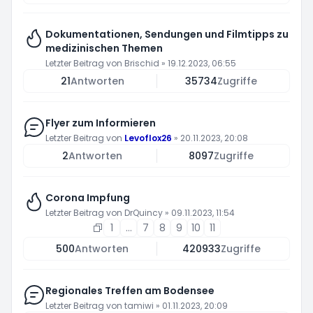
Dokumentationen, Sendungen und Filmtipps zu
medizinischen Themen
Letzter Beitrag von
Brischid
»
19.12.2023, 06:55
21
Antworten
35734
Zugriffe
Flyer zum Informieren
Letzter Beitrag von
Levoflox26
»
20.11.2023, 20:08
2
Antworten
8097
Zugriffe
Corona Impfung
Letzter Beitrag von
DrQuincy
»
09.11.2023, 11:54
1
…
7
8
9
10
11
500
Antworten
420933
Zugriffe
Regionales Treffen am Bodensee
Letzter Beitrag von
tamiwi
»
01.11.2023, 20:09