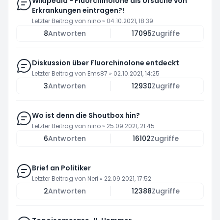
Wikipedia - Fluorchinolone als Ursache von
Erkrankungen eintragen?!
Letzter Beitrag von
nino
»
04.10.2021, 18:39
8
Antworten
17095
Zugriffe
Diskussion über Fluorchinolone entdeckt
Letzter Beitrag von
Ems87
»
02.10.2021, 14:25
3
Antworten
12930
Zugriffe
Wo ist denn die Shoutbox hin?
Letzter Beitrag von
nino
»
25.09.2021, 21:45
6
Antworten
16102
Zugriffe
Brief an Politiker
Letzter Beitrag von
Neri
»
22.09.2021, 17:52
2
Antworten
12388
Zugriffe