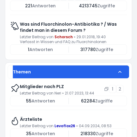
221
Antworten
4213745
Zugriffe
Was sind Fluorchinolon-Antibiotika ? / Was
findet man in diesem Forum ?
Letzter Beitrag von
Schorsch
»
29.01.2018, 19:40
Verfasst in
Wissen und FAQ zu Fluorchinolonen
1
Antworten
317780
Zugriffe
Themen
Mitglieder nach PLZ
1
2
Letzter Beitrag von
Neri
»
21.07.2023, 13:44
55
Antworten
62284
Zugriffe
Ärzteliste
Letzter Beitrag von
Levoflox26
»
04.09.2024, 08:53
35
Antworten
218330
Zugriffe