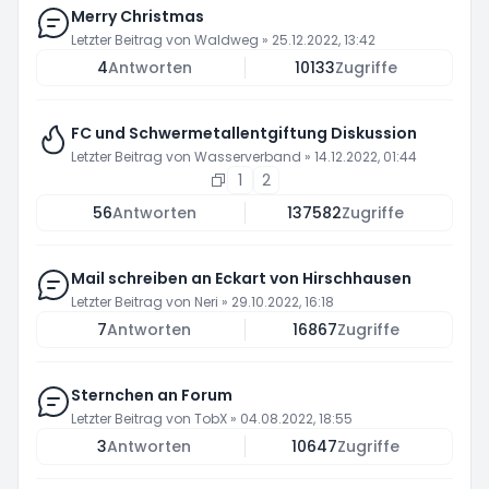
Merry Christmas
Letzter Beitrag von
Waldweg
»
25.12.2022, 13:42
4
Antworten
10133
Zugriffe
FC und Schwermetallentgiftung Diskussion
Letzter Beitrag von
Wasserverband
»
14.12.2022, 01:44
1
2
56
Antworten
137582
Zugriffe
Mail schreiben an Eckart von Hirschhausen
Letzter Beitrag von
Neri
»
29.10.2022, 16:18
7
Antworten
16867
Zugriffe
Sternchen an Forum
Letzter Beitrag von
TobX
»
04.08.2022, 18:55
3
Antworten
10647
Zugriffe