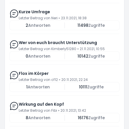
Kurze Umfrage
Letzter Beitrag von
Neri
»
23.11.2021, 18:38
2
Antworten
11498
Zugriffe
Wer von euch braucht Unterstützung
Letzter Beitrag von
Kimberly51280
»
21.11.2021, 10:55
0
Antworten
10142
Zugriffe
Flox im Körper
Letzter Beitrag von
cf12
»
20.11.2021, 22:24
1
Antworten
10111
Zugriffe
Wirkung auf den Kopf
Letzter Beitrag von
Fibi
»
20.11.2021, 13:42
8
Antworten
16176
Zugriffe