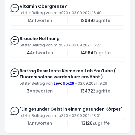
Vitamin Obergrenze?
Letzter Beitrag von
miaS70
»
03.09.2021, 16:40
1
Antworten
12049
Zugriffe
Brauche Hoffnung
Letzter Beitrag von
miaS70
»
03.09.2021, 16:27
4
Antworten
14964
Zugriffe
Beitrag Resistente Keime maiLab YouTube (
Fluorchinolone werden kurz erwähnt )
Letzter Beitrag von
Levoflox26
»
02.09.2021, 19:29
3
Antworten
13472
Zugriffe
"Ein gesunder Geist in einem gesunden Körper"
Letzter Beitrag von
miaS70
»
02.09.2021, 18:01
1
Antworten
13126
Zugriffe