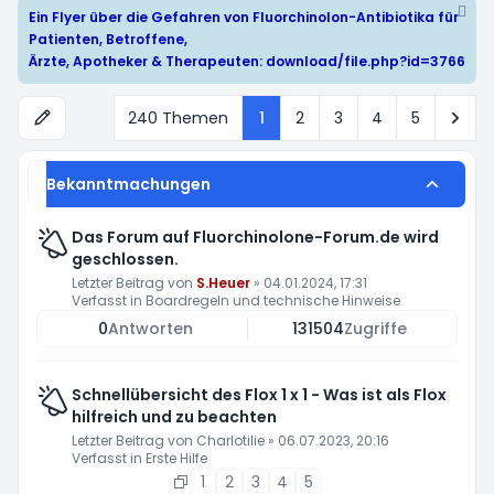
Ein Flyer über die Gefahren von Fluorchinolon-Antibiotika für
Patienten, Betroffene,
Ärzte, Apotheker & Therapeuten:
download/file.php?id=3766
Näc
240 Themen
1
2
3
4
5
Bekanntmachungen
Das Forum auf Fluorchinolone-Forum.de wird
geschlossen.
Letzter Beitrag von
S.Heuer
»
04.01.2024, 17:31
Verfasst in
Boardregeln und technische Hinweise
0
Antworten
131504
Zugriffe
Schnellübersicht des Flox 1 x 1 - Was ist als Flox
hilfreich und zu beachten
Letzter Beitrag von
Charlotilie
»
06.07.2023, 20:16
Verfasst in
Erste Hilfe
1
2
3
4
5