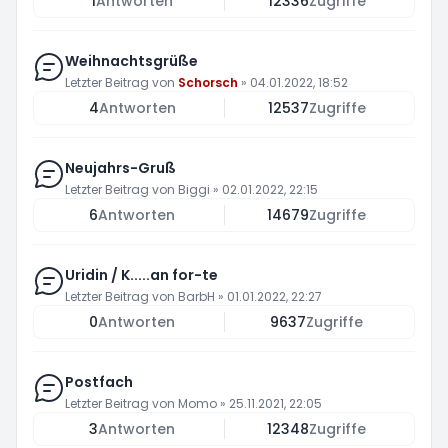
1
Antworten
12336
Zugriffe
Weihnachtsgrüße
Letzter Beitrag von
Schorsch
»
04.01.2022, 18:52
4
Antworten
12537
Zugriffe
Neujahrs-Gruß
Letzter Beitrag von
Biggi
»
02.01.2022, 22:15
6
Antworten
14679
Zugriffe
Uridin / K.....an for-te
Letzter Beitrag von
BarbH
»
01.01.2022, 22:27
0
Antworten
9637
Zugriffe
Postfach
Letzter Beitrag von
Momo
»
25.11.2021, 22:05
3
Antworten
12348
Zugriffe