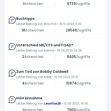
1
Antworten
9739
Zugriffe
Buchtipps
Letzter Beitrag von
Brischid
»
15.10.2023, 11:32
18
Antworten
28546
Zugriffe
Unterschied ME/CFS und FQAD?
Letzter Beitrag von
katrink
»
19.09.2023, 23:05
2
Antworten
8405
Zugriffe
Zum Tod von Bobby Caldwell
Letzter Beitrag von
ErikM
»
16.09.2023, 22:10
4
Antworten
10874
Zugriffe
HGH Einnahme
Letzter Beitrag von
Levoflox26
»
12.08.2023, 14:36
1
Antworten
7903
Zugriffe