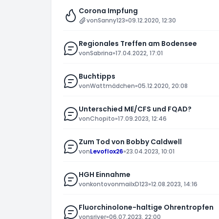
Corona Impfung
von
Sanny123
»
09.12.2020, 12:30
Regionales Treffen am Bodensee
von
Sabrina
»
17.04.2022, 17:01
Buchtipps
von
Wattmädchen
»
05.12.2020, 20:08
Unterschied ME/CFS und FQAD?
von
Chopito
»
17.09.2023, 12:46
Zum Tod von Bobby Caldwell
von
Levoflox26
»
23.04.2023, 10:01
HGH Einnahme
von
kontovonmailxD123
»
12.08.2023, 14:16
Fluorchinolone-haltige Ohrentropfen
von
sriver
»
06.07.2023, 22:00