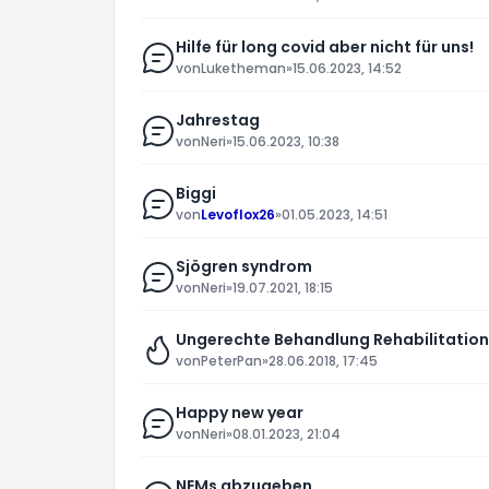
Hilfe für long covid aber nicht für uns!
von
Luketheman
»
15.06.2023, 14:52
Jahrestag
von
Neri
»
15.06.2023, 10:38
Biggi
von
Levoflox26
»
01.05.2023, 14:51
Sjögren syndrom
von
Neri
»
19.07.2021, 18:15
Ungerechte Behandlung Rehabilitation
von
PeterPan
»
28.06.2018, 17:45
Happy new year
von
Neri
»
08.01.2023, 21:04
NEMs abzugeben