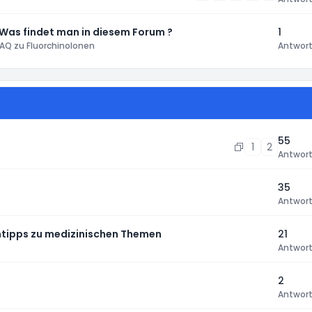
 Was findet man in diesem Forum ?
1
AQ zu Fluorchinolonen
Antwor
55
1
2
Antwor
35
Antwor
tipps zu medizinischen Themen
21
Antwor
2
Antwor