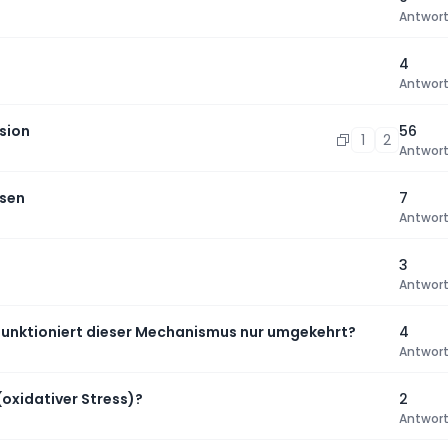
Antwor
4
Antwor
sion
56
1
2
Antwor
usen
7
Antwor
3
Antwor
funktioniert dieser Mechanismus nur umgekehrt?
4
Antwor
(oxidativer Stress)?
2
Antwor