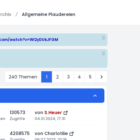
rchiv
Allgemeine Plaudereien
e.com/watch?v=WI2yDUkJFGM
Nächste
240 Themen
1
2
3
4
5
130573
von
S.Heuer
ten
Zugriffe
04.01.2024, 17:31
4208575
von
Charlotilie
ten
Zugriffe
06.07.2023, 20:16