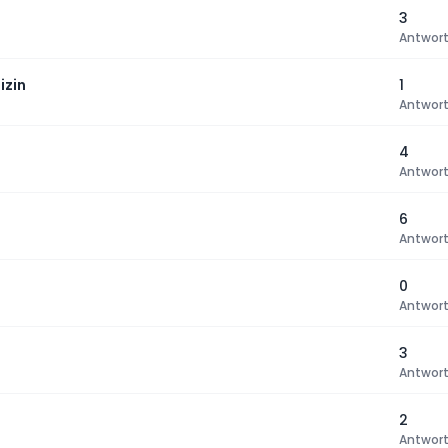
3
Antwor
izin
1
Antwor
4
Antwor
6
Antwor
0
Antwor
3
Antwor
2
Antwor