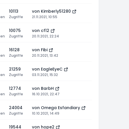
10113
von
Kimberly51280
ten
Zugriffe
21.11.2021, 10:55
10075
von
cf12
ten
Zugriffe
20.11.2021, 22:24
16128
von
Fibi
ten
Zugriffe
20.11.2021, 13:42
21259
von
EagleEyeC
ten
Zugriffe
03.11.2021, 15:32
12774
von
BarbH
ten
Zugriffe
16.10.2021, 22:47
24004
von
Omega Esfandiary
ten
Zugriffe
10.10.2021, 14:49
19544
von
hope2