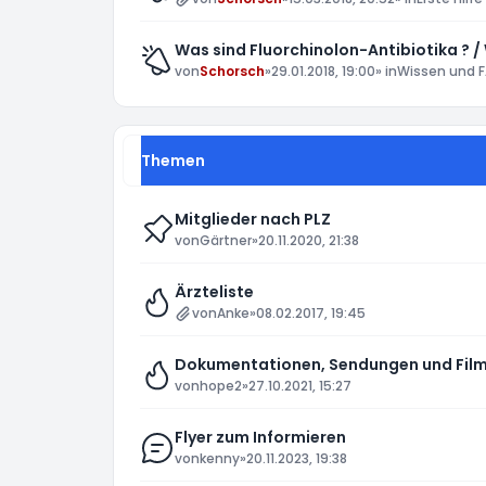
Was sind Fluorchinolon-Antibiotika ? /
von
Schorsch
»
29.01.2018, 19:00
» in
Wissen und F
Themen
Mitglieder nach PLZ
von
Gärtner
»
20.11.2020, 21:38
Ärzteliste
von
Anke
»
08.02.2017, 19:45
Dokumentationen, Sendungen und Film
von
hope2
»
27.10.2021, 15:27
Flyer zum Informieren
von
kenny
»
20.11.2023, 19:38