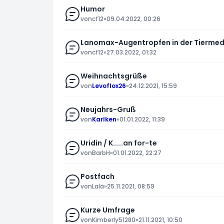
Humor
von
cf12
»
09.04.2022, 00:26
Lanomax-Augentropfen in der Tiermed
von
cf12
»
27.03.2022, 01:32
Weihnachtsgrüße
von
Levoflox26
»
24.12.2021, 15:59
Neujahrs-Gruß
von
Karlken
»
01.01.2022, 11:39
Uridin / K.....an for-te
von
BarbH
»
01.01.2022, 22:27
Postfach
von
Lala
»
25.11.2021, 08:59
Kurze Umfrage
von
Kimberly51280
»
21.11.2021, 10:50