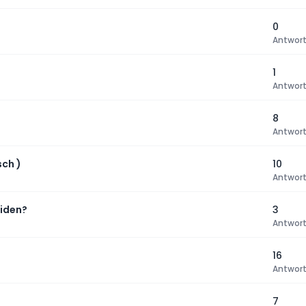
0
Antwor
1
Antwor
8
Antwor
sch )
10
Antwor
eiden?
3
Antwor
16
Antwor
7