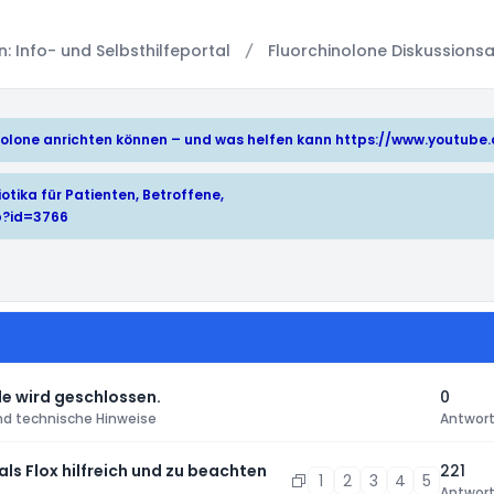
 Info- und Selbsthilfeportal
Fluorchinolone Diskussionsa
hinolone anrichten können – und was helfen kann
https://www.youtub
otika für Patienten, Betroffene,
p?id=3766
e wird geschlossen.
0
nd technische Hinweise
Antwor
 als Flox hilfreich und zu beachten
221
1
2
3
4
5
Antwor