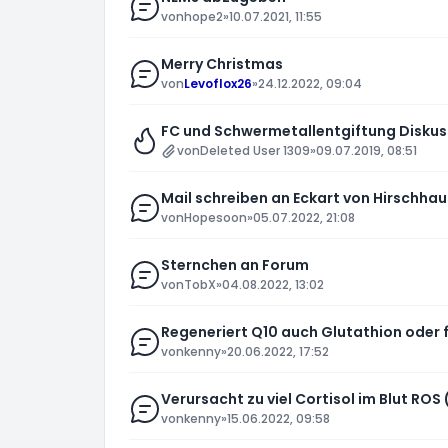
von
hope2
»
10.07.2021, 11:55
Merry Christmas
von
Levoflox26
»
24.12.2022, 09:04
FC und Schwermetallentgiftung Diskus
von
Deleted User 1309
»
09.07.2019, 08:51
Mail schreiben an Eckart von Hirschha
von
Hopesoon
»
05.07.2022, 21:08
Sternchen an Forum
von
TobX
»
04.08.2022, 13:02
Regeneriert Q10 auch Glutathion oder 
von
kenny
»
20.06.2022, 17:52
Verursacht zu viel Cortisol im Blut ROS 
von
kenny
»
15.06.2022, 09:58