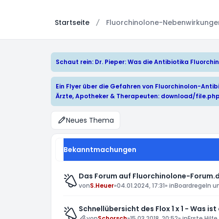
Startseite
Fluorchinolone-Nebenwirkungen:
Schaut rein: Dr. Pieper: Was die Antibiotika Fluorc
Ein Flyer über die Gefahren von Fluorchinolon-Antibi
Ärzte, Apotheker & Therapeuten:
download/file.ph
Neues Thema
Bekanntmachungen
Das Forum auf Fluorchinolone-Forum.d
von
S.Heuer
»
04.01.2024, 17:31
» in
Boardregeln u
Schnellübersicht des Flox 1 x 1 - Was ist
von
Schorsch
»
15.03.2018, 20:52
» in
Erste Hilfe