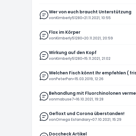
Wer von euch braucht Unterstützung
von
Kimberly51280
»
21.11.2021, 10:55
Flox im Körper
von
Kimberly51280
»
20.11.2021, 20:59
Wirkung auf den Kopf
von
Kimberly51280
»
15.11.2021, 21:02
Welchen Fisch könnt Ihr empfehlen ( fri
von
PeterPan
»
15.03.2019, 12:26
Behandlung mit Fluorchinolonen verm
von
mabuse7
»
16.10.2021, 19:28
Gefloxt und Corona überstanden!
von
Omega Esfandiary
»
07.10.2021, 15:29
Doccheck Artikel