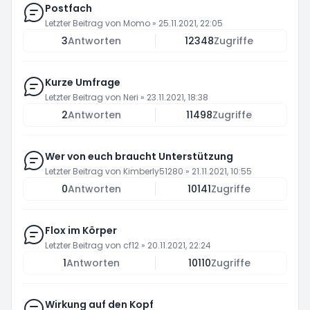
Postfach
Letzter Beitrag von
Momo
»
25.11.2021, 22:05
3
Antworten
12348
Zugriffe
Kurze Umfrage
Letzter Beitrag von
Neri
»
23.11.2021, 18:38
2
Antworten
11498
Zugriffe
Wer von euch braucht Unterstützung
Letzter Beitrag von
Kimberly51280
»
21.11.2021, 10:55
0
Antworten
10141
Zugriffe
Flox im Körper
Letzter Beitrag von
cf12
»
20.11.2021, 22:24
1
Antworten
10110
Zugriffe
Wirkung auf den Kopf