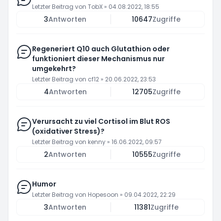
Letzter Beitrag von
TobX
»
04.08.2022, 18:55
3
Antworten
10647
Zugriffe
Regeneriert Q10 auch Glutathion oder
funktioniert dieser Mechanismus nur
umgekehrt?
Letzter Beitrag von
cf12
»
20.06.2022, 23:53
4
Antworten
12705
Zugriffe
Verursacht zu viel Cortisol im Blut ROS
(oxidativer Stress)?
Letzter Beitrag von
kenny
»
16.06.2022, 09:57
2
Antworten
10555
Zugriffe
Humor
Letzter Beitrag von
Hopesoon
»
09.04.2022, 22:29
3
Antworten
11381
Zugriffe