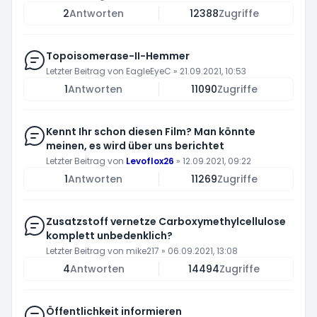
2
Antworten
12388
Zugriffe
Topoisomerase-II-Hemmer
Letzter Beitrag von
EagleEyeC
»
21.09.2021, 10:53
1
Antworten
11090
Zugriffe
Kennt Ihr schon diesen Film? Man könnte
meinen, es wird über uns berichtet
Letzter Beitrag von
Levoflox26
»
12.09.2021, 09:22
1
Antworten
11269
Zugriffe
Zusatzstoff vernetze Carboxymethylcellulose
komplett unbedenklich?
Letzter Beitrag von
mike217
»
06.09.2021, 13:08
4
Antworten
14494
Zugriffe
Öffentlichkeit informieren