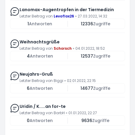
Lanomax-Augentropfen in der Tiermedizin
Letzter Beitrag von
Levoflox26
»
27.03.2022, 14:32
1
Antworten
12336
Zugriffe
Weihnachtsgrüße
Letzter Beitrag von
Schorsch
»
04.01.2022, 18:52
4
Antworten
12537
Zugriffe
Neujahrs-Gruß
Letzter Beitrag von
Biggi
»
02.01.2022, 22:15
6
Antworten
14677
Zugriffe
Uridin / K.....an for-te
Letzter Beitrag von
BarbH
»
01.01.2022, 22:27
0
Antworten
9636
Zugriffe