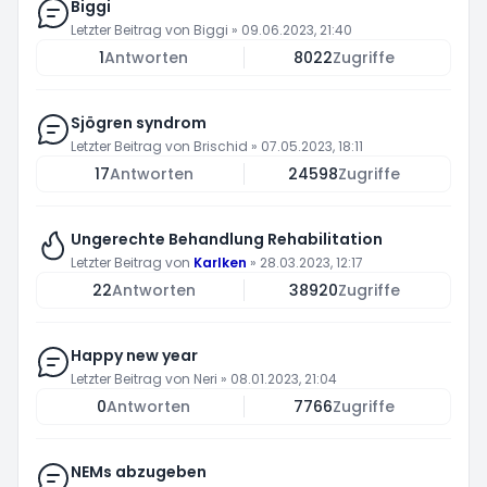
Biggi
Letzter Beitrag von
Biggi
»
09.06.2023, 21:40
1
Antworten
8022
Zugriffe
Sjögren syndrom
Letzter Beitrag von
Brischid
»
07.05.2023, 18:11
17
Antworten
24598
Zugriffe
Ungerechte Behandlung Rehabilitation
Letzter Beitrag von
Karlken
»
28.03.2023, 12:17
22
Antworten
38920
Zugriffe
Happy new year
Letzter Beitrag von
Neri
»
08.01.2023, 21:04
0
Antworten
7766
Zugriffe
NEMs abzugeben