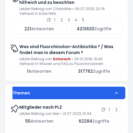
hilfreich und zu beachten
Letzter Beitrag von
Charlotilie
»
06.07.2023, 20:16
Verfasst in
Erste Hilfe
1
2
3
4
5
221
Antworten
4213630
Zugriffe
Was sind Fluorchinolon-Antibiotika ? / Was
findet man in diesem Forum ?
Letzter Beitrag von
Schorsch
»
29.01.2018, 19:40
Verfasst in
Wissen und FAQ zu Fluorchinolonen
1
Antworten
317762
Zugriffe
Themen
Mitglieder nach PLZ
1
2
Letzter Beitrag von
Neri
»
21.07.2023, 13:44
55
Antworten
62284
Zugriffe