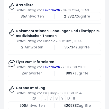
Ärzteliste
Letzter Beitrag von
Levoflox26
»
04.09.2024, 08:53
35
Antworten
218327
Zugriffe
Dokumentationen, Sendungen und Filmtipps zu
medizinischen Themen
Letzter Beitrag von
Brischid
»
19.12.2023, 06:55
21
Antworten
35734
Zugriffe
Flyer zum Informieren
Letzter Beitrag von
Levoflox26
»
20.11.2023, 20:08
2
Antworten
8097
Zugriffe
Corona Impfung
Letzter Beitrag von
DrQuincy
»
09.11.2023, 11:54
1
…
7
8
9
10
11
500
Antworten
420933
Zugriffe