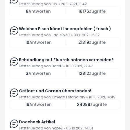
Letzter Beitrag von
Fibi
»
20.11.2021, 13:42
8
Antworten
16176
Zugriffe
Welchen Fisch könnt Ihr empfehlen ( frisch )
Letzter Beitrag von
EagleEyeC
»
03.11.2021, 15:32
10
Antworten
21319
Zugriffe
Behandlung mit Fluorchinolonen vermeiden?
Letzter Beitrag von
BarbH
»
16.10.2021, 22:47
3
Antworten
12812
Zugriffe
Gefloxt und Corona überstanden!
Letzter Beitrag von
Omega Esfandiary
»
10.10.2021, 14:49
16
Antworten
24089
Zugriffe
Doccheck Artikel
Letzter Beitrag von
hope2
»
06.10.2021, 14:51