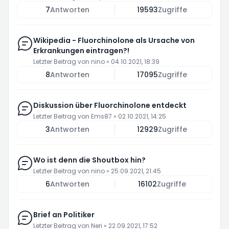
7
Antworten
19593
Zugriffe
Wikipedia - Fluorchinolone als Ursache von
Erkrankungen eintragen?!
Letzter Beitrag von
nino
»
04.10.2021, 18:39
8
Antworten
17095
Zugriffe
Diskussion über Fluorchinolone entdeckt
Letzter Beitrag von
Ems87
»
02.10.2021, 14:25
3
Antworten
12929
Zugriffe
Wo ist denn die Shoutbox hin?
Letzter Beitrag von
nino
»
25.09.2021, 21:45
6
Antworten
16102
Zugriffe
Brief an Politiker
Letzter Beitrag von
Neri
»
22.09.2021, 17:52