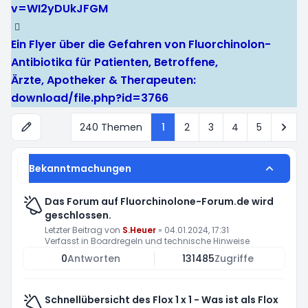
v=WI2yDUkJFGM
Ein Flyer über die Gefahren von Fluorchinolon-
Antibiotika für Patienten, Betroffene,
Ärzte, Apotheker & Therapeuten:
download/file.php?id=3766
Näc
240 Themen
1
2
3
4
5
Bekanntmachungen
Das Forum auf Fluorchinolone-Forum.de wird
geschlossen.
Letzter Beitrag von
S.Heuer
»
04.01.2024, 17:31
Verfasst in
Boardregeln und technische Hinweise
0
Antworten
131485
Zugriffe
Schnellübersicht des Flox 1 x 1 - Was ist als Flox