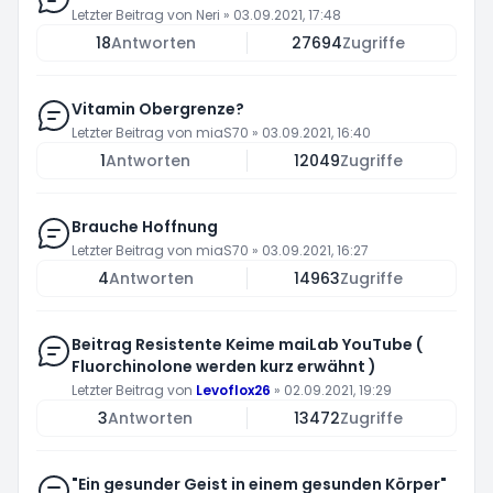
Letzter Beitrag von
Neri
»
03.09.2021, 17:48
18
Antworten
27694
Zugriffe
Vitamin Obergrenze?
Letzter Beitrag von
miaS70
»
03.09.2021, 16:40
1
Antworten
12049
Zugriffe
Brauche Hoffnung
Letzter Beitrag von
miaS70
»
03.09.2021, 16:27
4
Antworten
14963
Zugriffe
Beitrag Resistente Keime maiLab YouTube (
Fluorchinolone werden kurz erwähnt )
Letzter Beitrag von
Levoflox26
»
02.09.2021, 19:29
3
Antworten
13472
Zugriffe
"Ein gesunder Geist in einem gesunden Körper"