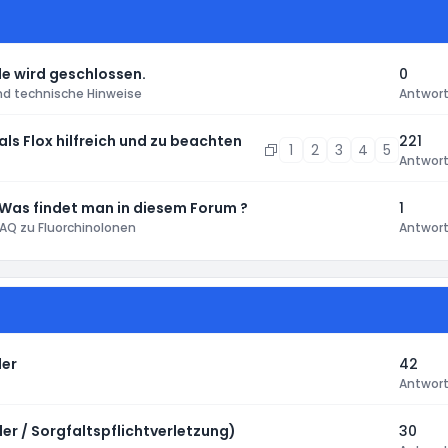
e wird geschlossen.
0
nd technische Hinweise
Antwor
 als Flox hilfreich und zu beachten
221
1
2
3
4
5
Antwor
 Was findet man in diesem Forum ?
1
AQ zu Fluorchinolonen
Antwor
ler
42
Antwor
er / Sorgfaltspflichtverletzung)
30