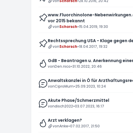
von
Schorsch
»
28.10.2016, 20:42
www.Fluorchinolone-Nebenwirkungen.or
vor 2015 bekannt
von
Schorsch
»
15.04.2019, 19:30
Rechtssprechung USA - Klage gegen den
von
Schorsch
»
18.04.2017, 19:32
GdB - Beantragen u. Anerkennung ein
von
Den.nico
»
31.10.2022, 20:46
Anwaltskanzlei in Ö für Arzthaftungsre
von
CiproMum
»
25.09.2023, 10:24
Akute Phase/Schmerzmittel
von
disch2022
»
03.07.2023, 16:17
Arzt verklagen?
von
Anke
»
07.02.2017, 21:50