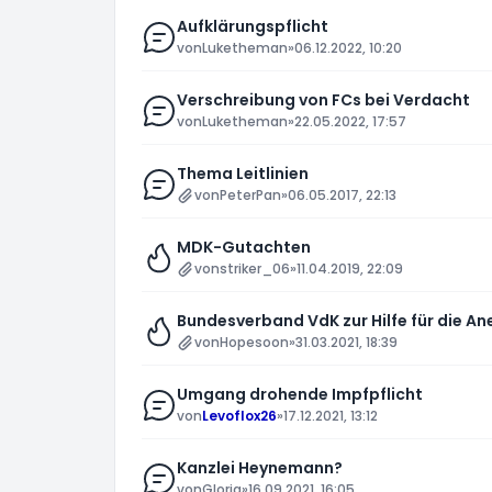
Aufklärungspflicht
von
Luketheman
»
06.12.2022, 10:20
Verschreibung von FCs bei Verdacht
von
Luketheman
»
22.05.2022, 17:57
Thema Leitlinien
von
PeterPan
»
06.05.2017, 22:13
MDK-Gutachten
von
striker_06
»
11.04.2019, 22:09
Bundesverband VdK zur Hilfe für die 
von
Hopesoon
»
31.03.2021, 18:39
Umgang drohende Impfpflicht
von
Levoflox26
»
17.12.2021, 13:12
Kanzlei Heynemann?
von
Gloria
»
16.09.2021, 16:05