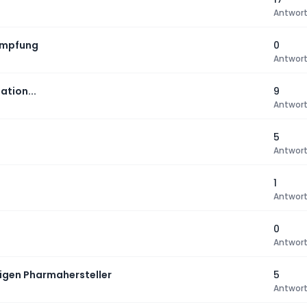
Antwor
 Impfung
0
Antwor
tion...
9
Antwor
5
Antwor
1
Antwor
0
Antwor
igen Pharmahersteller
5
Antwor