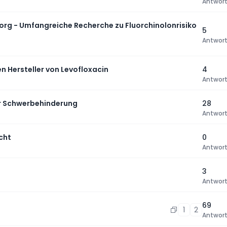
Antwor
g - Umfangreiche Recherche zu Fluorchinolonrisiko
5
Antwor
 Hersteller von Levofloxacin
4
Antwor
er Schwerbehinderung
28
Antwor
cht
0
Antwor
3
Antwor
69
1
2
Antwor