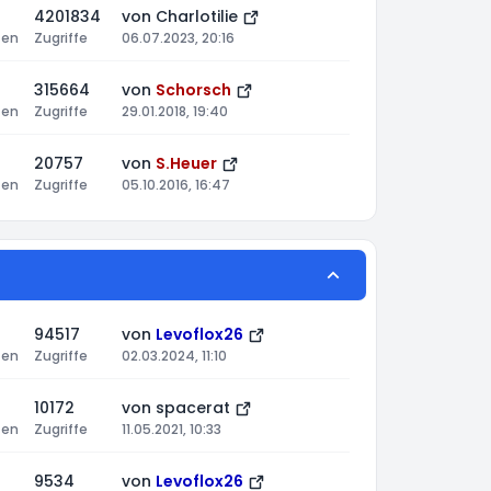
4201834
von
Charlotilie
ten
Zugriffe
06.07.2023, 20:16
315664
von
Schorsch
ten
Zugriffe
29.01.2018, 19:40
20757
von
S.Heuer
ten
Zugriffe
05.10.2016, 16:47
94517
von
Levoflox26
ten
Zugriffe
02.03.2024, 11:10
10172
von
spacerat
ten
Zugriffe
11.05.2021, 10:33
9534
von
Levoflox26