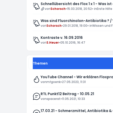
Schnellübersicht des Flox 1 x 1 - Was ist
von
Schorsch
»
15.03.2018, 20:52
» in
Erste Hilfe
Was sind Fluorchinolon-Antibiotika ? /
von
Schorsch
»
29.01.2018, 19:00
» in
Wissen und F
Kontraste v. 16.09.2016
von
S.Heuer
»
05.10.2016, 16:47
Themen
YouTube Channel - Wir erklären Floxp
von
mfgoenk
»
27.05.2023, 11:31
RTL Punkt12 Beitrag - 10.05.21
von
spacerat
»
11.05.2021, 10:33
17.03.21 - Schmerzmittel, Antibiotika