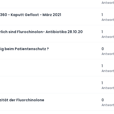
Antwor
O360 - Kaputt Gefloxt - März 2021
1
Antwor
ich sind Flurochinolon- Antibiotika 28.10.20
1
Antwor
hig beim Patientenschutz ?
0
Antwor
1
Antwor
1
Antwor
zität der Fluorchinolone
0
Antwor