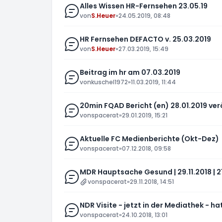
Alles Wissen HR-Fernsehen 23.05.19
von
S.Heuer
»
24.05.2019, 08:48
HR Fernsehen DEFACTO v. 25.03.2019
von
S.Heuer
»
27.03.2019, 15:49
Beitrag im hr am 07.03.2019
von
kuschel1972
»
11.03.2019, 11:44
20min FQAD Bericht (en) 28.01.2019 ver
von
spacerat
»
29.01.2019, 15:21
Aktuelle FC Medienberichte (Okt-Dez)
von
spacerat
»
07.12.2018, 09:58
MDR Hauptsache Gesund | 29.11.2018 | 2
von
spacerat
»
29.11.2018, 14:51
NDR Visite - jetzt in der Mediathek - 
von
spacerat
»
24.10.2018, 13:01