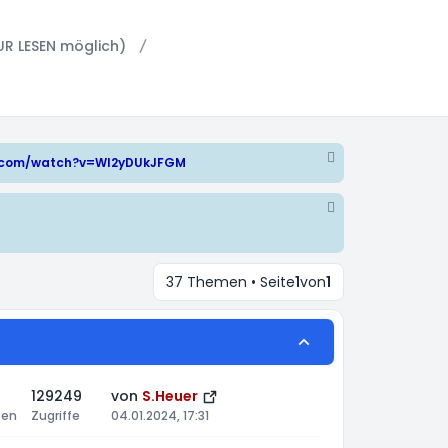
UR LESEN möglich)
e.com/watch?v=WI2yDUkJFGM
37 Themen • Seite
1
von
1
129249
von
S.Heuer
ten
Zugriffe
04.01.2024, 17:31