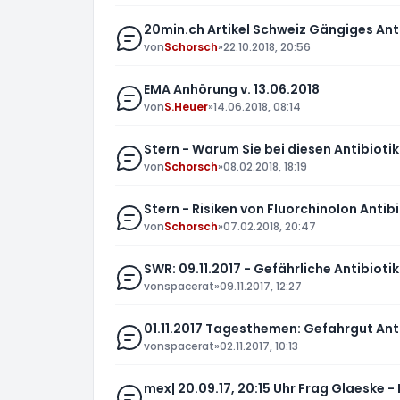
20min.ch Artikel Schweiz Gängiges Anti
von
Schorsch
»
22.10.2018, 20:56
EMA Anhörung v. 13.06.2018
von
S.Heuer
»
14.06.2018, 08:14
Stern - Warum Sie bei diesen Antibioti
von
Schorsch
»
08.02.2018, 18:19
Stern - Risiken von Fluorchinolon Antibi
von
Schorsch
»
07.02.2018, 20:47
SWR: 09.11.2017 - Gefährliche Antibioti
von
spacerat
»
09.11.2017, 12:27
01.11.2017 Tagesthemen: Gefahrgut Ant
von
spacerat
»
02.11.2017, 10:13
mex| 20.09.17, 20:15 Uhr Frag Glaeske 