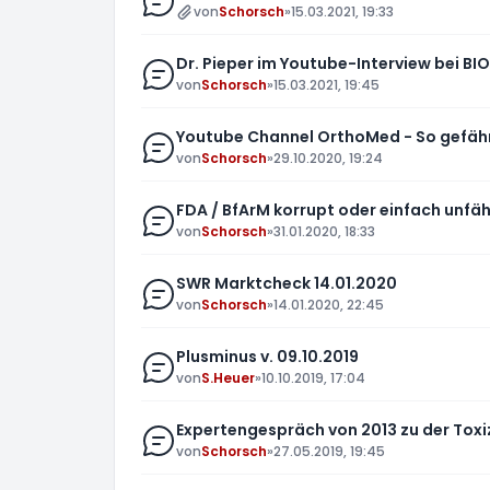
von
Schorsch
»
15.03.2021, 19:33
Dr. Pieper im Youtube-Interview bei BI
von
Schorsch
»
15.03.2021, 19:45
Youtube Channel OrthoMed - So gefährl
von
Schorsch
»
29.10.2020, 19:24
FDA / BfArM korrupt oder einfach unfä
von
Schorsch
»
31.01.2020, 18:33
SWR Marktcheck 14.01.2020
von
Schorsch
»
14.01.2020, 22:45
Plusminus v. 09.10.2019
von
S.Heuer
»
10.10.2019, 17:04
Expertengespräch von 2013 zu der Toxi
von
Schorsch
»
27.05.2019, 19:45