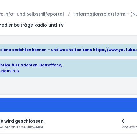
 Info- und Selbsthilfeportal
Informationsplattform - (N
Medienbeiträge Radio und TV
hinolone anrichten können – und was helfen kann
https://www.youtub
otika für Patienten, Betroffene,
p?id=3766
e wird geschlossen.
0
nd technische Hinweise
Antwor