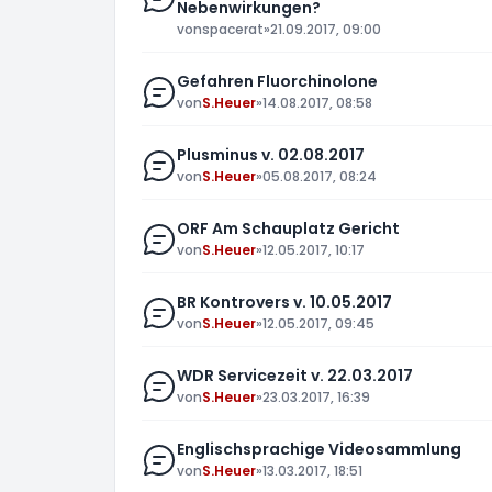
Nebenwirkungen?
von
spacerat
»
21.09.2017, 09:00
Gefahren Fluorchinolone
von
S.Heuer
»
14.08.2017, 08:58
Plusminus v. 02.08.2017
von
S.Heuer
»
05.08.2017, 08:24
ORF Am Schauplatz Gericht
von
S.Heuer
»
12.05.2017, 10:17
BR Kontrovers v. 10.05.2017
von
S.Heuer
»
12.05.2017, 09:45
WDR Servicezeit v. 22.03.2017
von
S.Heuer
»
23.03.2017, 16:39
Englischsprachige Videosammlung
von
S.Heuer
»
13.03.2017, 18:51