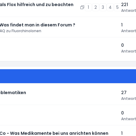
 als Flox hilfreich und zu beachten
221
1
2
3
4
5
Antwor
 Was findet man in diesem Forum ?
1
AQ zu Fluorchinolonen
Antwor
0
Antwor
roblematiken
27
Antwor
0
Antwor
 & Co - Was Medikamente bei uns anrichten können
1