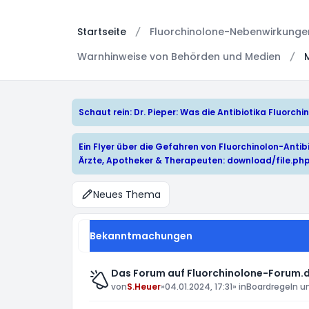
Startseite
Fluorchinolone-Nebenwirkungen:
Warnhinweise von Behörden und Medien
Schaut rein: Dr. Pieper: Was die Antibiotika Fluorc
Ein Flyer über die Gefahren von Fluorchinolon-Antibi
Ärzte, Apotheker & Therapeuten:
download/file.ph
Neues Thema
Bekanntmachungen
Das Forum auf Fluorchinolone-Forum.d
von
S.Heuer
»
04.01.2024, 17:31
» in
Boardregeln u