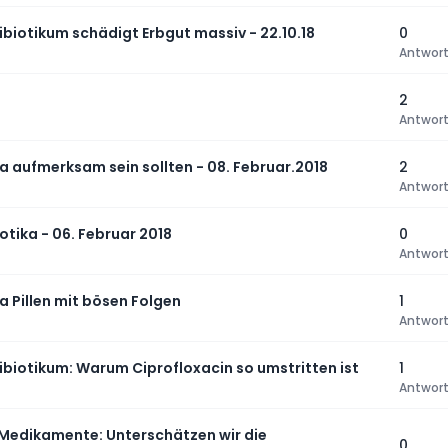
biotikum schädigt Erbgut massiv - 22.10.18
0
Antwor
2
Antwor
ka aufmerksam sein sollten - 08. Februar.2018
2
Antwor
otika - 06. Februar 2018
0
Antwor
ka Pillen mit bösen Folgen
1
Antwor
ibiotikum: Warum Ciprofloxacin so umstritten ist
1
Antwor
- Medikamente: Unterschätzen wir die
0