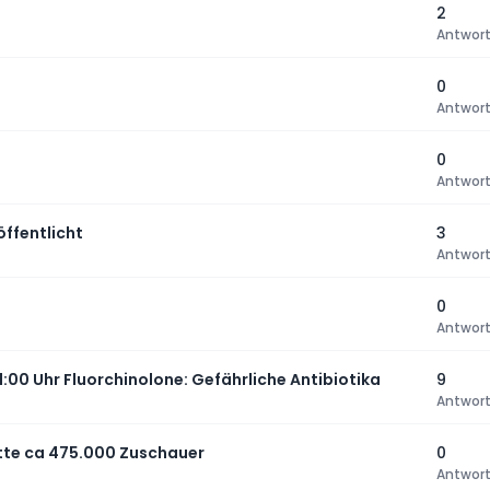
2
Antwor
0
Antwor
0
Antwor
öffentlicht
3
Antwor
0
Antwor
1:00 Uhr Fluorchinolone: Gefährliche Antibiotika
9
Antwor
hatte ca 475.000 Zuschauer
0
Antwor