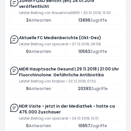
20min FQAD Bericht (en) 28.01.2019
veröffentlicht
Letzter Beitrag von
Bauernme3865
»
30.01.2019, 13:43
3
Antworten
13896
Zugriffe
Aktuelle FC Medienberichte (Okt-Dez)
Letzter Beitrag von
spacerat
»
07.12.2018, 09:58
0
Antworten
10563
Zugriffe
MDR Hauptsache Gesund | 29.11.2018 | 21:00 Uhr
Fluorchinolone: Gefährliche Antibiotika
Letzter Beitrag von
Krabiwi
»
02.12.2018, 01:52
9
Antworten
20393
Zugriffe
NDR Visite - jetzt in der Mediathek - hatte ca
475.000 Zuschauer
Letzter Beitrag von
spacerat
»
24.10.2018, 13:01
0
Antworten
10657
Zugriffe