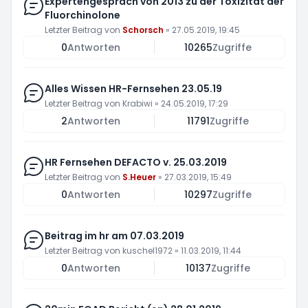
Expertengespräch von 2013 zu der Toxizität der
Fluorchinolone
Letzter Beitrag von
Schorsch
»
27.05.2019, 19:45
0
Antworten
10265
Zugriffe
Alles Wissen HR-Fernsehen 23.05.19
Letzter Beitrag von
Krabiwi
»
24.05.2019, 17:29
2
Antworten
11791
Zugriffe
HR Fernsehen DEFACTO v. 25.03.2019
Letzter Beitrag von
S.Heuer
»
27.03.2019, 15:49
0
Antworten
10297
Zugriffe
Beitrag im hr am 07.03.2019
Letzter Beitrag von
kuschel1972
»
11.03.2019, 11:44
0
Antworten
10137
Zugriffe