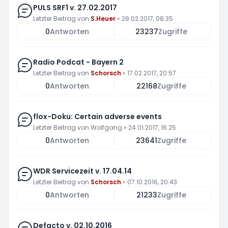
PULS SRF1 v. 27.02.2017
Letzter Beitrag von
S.Heuer
»
28.02.2017, 08:35
0
Antworten
23237
Zugriffe
Radio Podcat - Bayern 2
Letzter Beitrag von
Schorsch
»
17.02.2017, 20:57
0
Antworten
22168
Zugriffe
flox-Doku: Certain adverse events
Letzter Beitrag von
Wolfgang
»
24.01.2017, 16:25
0
Antworten
23641
Zugriffe
WDR Servicezeit v. 17.04.14
Letzter Beitrag von
Schorsch
»
07.10.2016, 20:43
0
Antworten
21233
Zugriffe
Defacto v. 02.10.2016