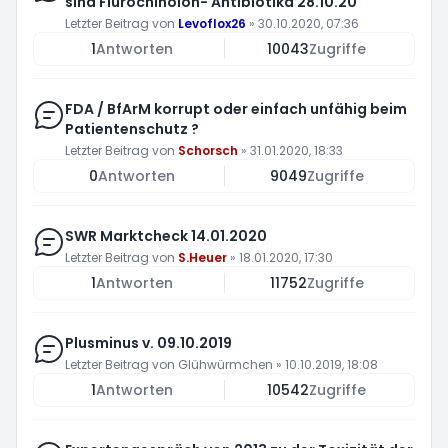
sind Flurochinolon- Antibiotika 28.10.20
Letzter Beitrag von
Levoflox26
»
30.10.2020, 07:36
1
Antworten
10043
Zugriffe
FDA / BfArM korrupt oder einfach unfähig beim
Patientenschutz ?
Letzter Beitrag von
Schorsch
»
31.01.2020, 18:33
0
Antworten
9049
Zugriffe
SWR Marktcheck 14.01.2020
Letzter Beitrag von
S.Heuer
»
18.01.2020, 17:30
1
Antworten
11752
Zugriffe
Plusminus v. 09.10.2019
Letzter Beitrag von
Glühwürmchen
»
10.10.2019, 18:08
1
Antworten
10542
Zugriffe