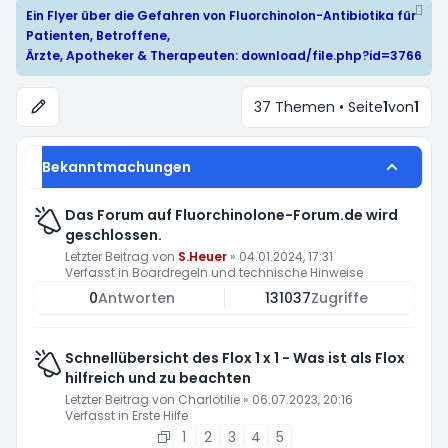
Ein Flyer über die Gefahren von Fluorchinolon-Antibiotika für
Patienten, Betroffene,
Ärzte, Apotheker & Therapeuten:
download/file.php?id=3766
37 Themen • Seite
1
von
1
Bekanntmachungen
Das Forum auf Fluorchinolone-Forum.de wird
geschlossen.
Letzter Beitrag von
S.Heuer
»
04.01.2024, 17:31
Verfasst in
Boardregeln und technische Hinweise
0
Antworten
131037
Zugriffe
Schnellübersicht des Flox 1 x 1 - Was ist als Flox
hilfreich und zu beachten
Letzter Beitrag von
Charlotilie
»
06.07.2023, 20:16
Verfasst in
Erste Hilfe
1
2
3
4
5