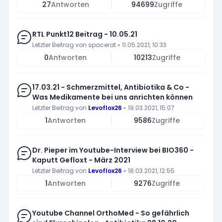
27
Antworten
94699
Zugriffe
RTL Punkt12 Beitrag - 10.05.21
Letzter Beitrag von
spacerat
»
11.05.2021, 10:33
0
Antworten
10213
Zugriffe
17.03.21 - Schmerzmittel, Antibiotika & Co -
Was Medikamente bei uns anrichten können
Letzter Beitrag von
Levoflox26
»
19.03.2021, 15:07
1
Antworten
9586
Zugriffe
Dr. Pieper im Youtube-Interview bei BIO360 -
Kaputt Gefloxt - März 2021
Letzter Beitrag von
Levoflox26
»
18.03.2021, 12:55
1
Antworten
9276
Zugriffe
Youtube Channel OrthoMed - So gefährlich