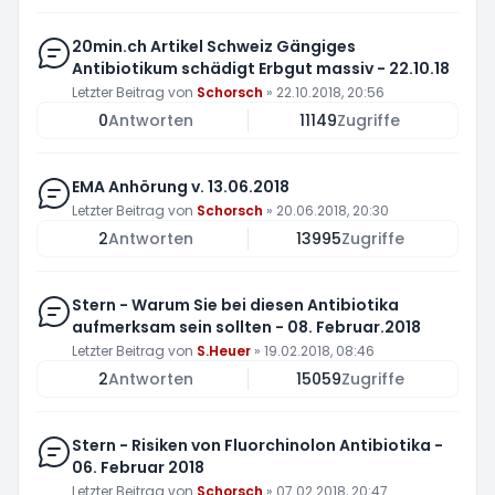
20min.ch Artikel Schweiz Gängiges
Antibiotikum schädigt Erbgut massiv - 22.10.18
Letzter Beitrag von
Schorsch
»
22.10.2018, 20:56
0
Antworten
11149
Zugriffe
EMA Anhörung v. 13.06.2018
Letzter Beitrag von
Schorsch
»
20.06.2018, 20:30
2
Antworten
13995
Zugriffe
Stern - Warum Sie bei diesen Antibiotika
aufmerksam sein sollten - 08. Februar.2018
Letzter Beitrag von
S.Heuer
»
19.02.2018, 08:46
2
Antworten
15059
Zugriffe
Stern - Risiken von Fluorchinolon Antibiotika -
06. Februar 2018
Letzter Beitrag von
Schorsch
»
07.02.2018, 20:47