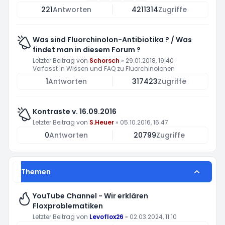
221
Antworten
4211314
Zugriffe
Was sind Fluorchinolon-Antibiotika ? / Was
findet man in diesem Forum ?
Letzter Beitrag von
Schorsch
»
29.01.2018, 19:40
Verfasst in
Wissen und FAQ zu Fluorchinolonen
1
Antworten
317423
Zugriffe
Kontraste v. 16.09.2016
Letzter Beitrag von
S.Heuer
»
05.10.2016, 16:47
0
Antworten
20799
Zugriffe
Themen
YouTube Channel - Wir erklären
Floxproblematiken
Letzter Beitrag von
Levoflox26
»
02.03.2024, 11:10