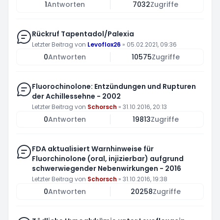
1
Antworten
7032
Zugriffe
Rückruf Tapentadol/Palexia
Letzter Beitrag von
Levoflox26
»
05.02.2021, 09:36
0
Antworten
10575
Zugriffe
Fluorochinolone: Entzündungen und Rupturen
der Achillessehne - 2002
Letzter Beitrag von
Schorsch
»
31.10.2016, 20:13
0
Antworten
19813
Zugriffe
FDA aktualisiert Warnhinweise für
Fluorchinolone (oral, injizierbar) aufgrund
schwerwiegender Nebenwirkungen - 2016
Letzter Beitrag von
Schorsch
»
31.10.2016, 19:38
0
Antworten
20258
Zugriffe