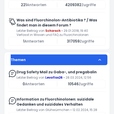
221
Antworten
4209382
Zugriffe
Was sind Fluorchinolon-Antibiotika ? / Was
findet man in diesem Forum ?
Letzter Beitrag von
Schorsch
»
29.01.2018, 19:40
Verfasst in
Wissen und FAQ zu Fluorchinolonen
1
Antworten
317059
Zugriffe
Themen
Drug Safety Mail zu Gaba-, und pregabalin
Letzter Beitrag von
Levoflox26
»
28.03.2024, 12:56
0
Antworten
10546
Zugriffe
Information zu Fluorchinolonen: suizidale
Gedanken und suizidales Verhalten
Letzter Beitrag von
Glühwürmchen
»
12.02.2024, 15:28