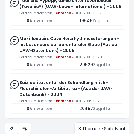
Tödliche Hypoglykämie unter Levofloxacin
(Tavanic®) (UAW-News - International) - 2006
Letzter Beitrag von
Schorsch
»
31.10.2016, 19:32
0
Antworten
19646
Zugriffe
Moxifloxacin: Cave Herzrhythmusstörungen -
insbesondere bei parenteraler Gabe (Aus der
UAW-Datenbank) - 2005
Letzter Beitrag von
Schorsch
»
31.10.2016, 19:28
0
Antworten
20529
Zugriffe
Suizidalität unter der Behandlung mit 5-
Fluorchinolon-Antibiotika - (Aus der UAW-
Datenbank) - 2004
Letzter Beitrag von
Schorsch
»
31.10.2016, 19:23
0
Antworten
20457
Zugriffe
8 Themen • Seite
1
von
1
Anzeige- und Sortierungs-Einstellungen