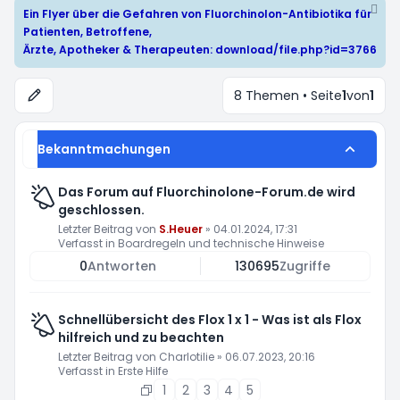
Ein Flyer über die Gefahren von Fluorchinolon-Antibiotika für
Patienten, Betroffene,
Ärzte, Apotheker & Therapeuten:
download/file.php?id=3766
8 Themen • Seite
1
von
1
Bekanntmachungen
Das Forum auf Fluorchinolone-Forum.de wird
geschlossen.
Letzter Beitrag von
S.Heuer
»
04.01.2024, 17:31
Verfasst in
Boardregeln und technische Hinweise
0
Antworten
130695
Zugriffe
Schnellübersicht des Flox 1 x 1 - Was ist als Flox
hilfreich und zu beachten
Letzter Beitrag von
Charlotilie
»
06.07.2023, 20:16
Verfasst in
Erste Hilfe
1
2
3
4
5