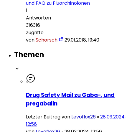
und FAQ zu Fluorchinolonen
1
Antworten
316316
Zugriffe
von
Schorsch
29.01.2018, 19:40
Themen
Drug Safety Mail zu Gaba-, und
pregabalin
Letzter Beitrag von
Levoflox26
»
28.03.2024,
12:56
von
Levoflox26
»
28.03.2024, 12:56