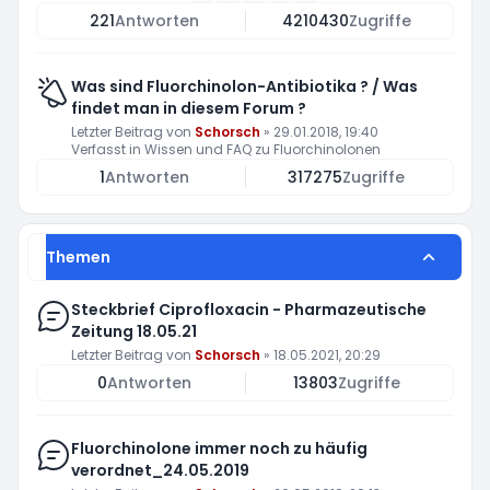
221
Antworten
4210430
Zugriffe
Was sind Fluorchinolon-Antibiotika ? / Was
findet man in diesem Forum ?
Letzter Beitrag von
Schorsch
»
29.01.2018, 19:40
Verfasst in
Wissen und FAQ zu Fluorchinolonen
1
Antworten
317275
Zugriffe
Themen
Steckbrief Ciprofloxacin - Pharmazeutische
Zeitung 18.05.21
Letzter Beitrag von
Schorsch
»
18.05.2021, 20:29
0
Antworten
13803
Zugriffe
Fluorchinolone immer noch zu häufig
verordnet_24.05.2019