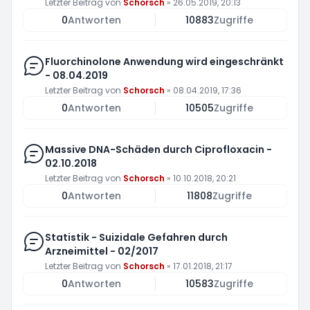
Letzter Beitrag von
Schorsch
»
26.05.2019, 20:13
0
Antworten
10883
Zugriffe
Fluorchinolone Anwendung wird eingeschränkt
- 08.04.2019
Letzter Beitrag von
Schorsch
»
08.04.2019, 17:36
0
Antworten
10505
Zugriffe
Massive DNA-Schäden durch Ciprofloxacin -
02.10.2018
Letzter Beitrag von
Schorsch
»
10.10.2018, 20:21
0
Antworten
11808
Zugriffe
Statistik - Suizidale Gefahren durch
Arzneimittel - 02/2017
Letzter Beitrag von
Schorsch
»
17.01.2018, 21:17
0
Antworten
10583
Zugriffe