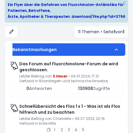
Ein Flyer über die Gefahren von Fluorchinolon-Antibiotika für
Patienten, Betroffene,
Ärzte, Apotheker & Therapeuten:
download/file.php?id=3766
11 Themen • Seite
1
von
1
Bekanntmachungen
Das Forum auf Fluorchinolone-Forum.de wird
geschlossen.
Letzter Beitrag von
S.Heuer
»
04.01.2024, 17:31
Verfasst in
Boardregeln und technische Hinweise
0
Antworten
130908
Zugriffe
Schnellübersicht des Flox 1 x 1 - Was ist als Flox
hilfreich und zu beachten
Letzter Beitrag von
Charlotilie
»
06.07.2023, 20:16
Verfasst in
Erste Hilfe
1
2
3
4
5