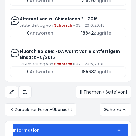
0
Antworten
21879
Zugriffe
Alternativen zu Chinolonen ? - 2016
Letzter Beitrag von
Schorsch
»
03.11.2016, 20:48
0
Antworten
18842
Zugriffe
Fluorchinolone: FDA warnt vor leichtfertigem
Einsatz - 5/2016
Letzter Beitrag von
Schorsch
»
02.11.2016, 20:31
0
Antworten
18568
Zugriffe
11 Themen • Seite
1
von
1
Anzeige- und Sortierungs-Einstellungen
Zurück zur Foren-Übersicht
Gehe zu
Information