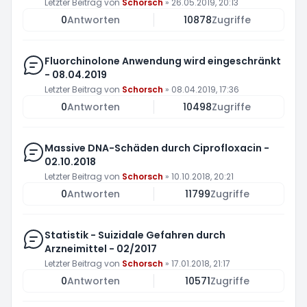
Letzter Beitrag von
Schorsch
»
26.05.2019, 20:13
0
Antworten
10878
Zugriffe
Fluorchinolone Anwendung wird eingeschränkt
- 08.04.2019
Letzter Beitrag von
Schorsch
»
08.04.2019, 17:36
0
Antworten
10498
Zugriffe
Massive DNA-Schäden durch Ciprofloxacin -
02.10.2018
Letzter Beitrag von
Schorsch
»
10.10.2018, 20:21
0
Antworten
11799
Zugriffe
Statistik - Suizidale Gefahren durch
Arzneimittel - 02/2017
Letzter Beitrag von
Schorsch
»
17.01.2018, 21:17
0
Antworten
10571
Zugriffe