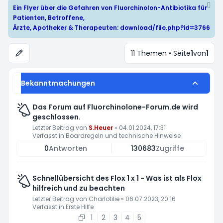
Ein Flyer über die Gefahren von Fluorchinolon-Antibiotika für
Patienten, Betroffene,
Ärzte, Apotheker & Therapeuten:
download/file.php?id=3766
11 Themen • Seite
1
von
1
Bekanntmachungen
Das Forum auf Fluorchinolone-Forum.de wird
geschlossen.
Letzter Beitrag von
S.Heuer
»
04.01.2024, 17:31
Verfasst in
Boardregeln und technische Hinweise
0
Antworten
130683
Zugriffe
Schnellübersicht des Flox 1 x 1 - Was ist als Flox
hilfreich und zu beachten
Letzter Beitrag von
Charlotilie
»
06.07.2023, 20:16
Verfasst in
Erste Hilfe
1
2
3
4
5