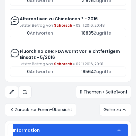
0
Antworten
21875
Zugriffe
Alternativen zu Chinolonen ? - 2016
Letzter Beitrag von
Schorsch
»
03.11.2016, 20:48
0
Antworten
18835
Zugriffe
Fluorchinolone: FDA warnt vor leichtfertigem
Einsatz - 5/2016
Letzter Beitrag von
Schorsch
»
02.11.2016, 20:31
0
Antworten
18564
Zugriffe
11 Themen • Seite
1
von
1
Anzeige- und Sortierungs-Einstellungen
Zurück zur Foren-Übersicht
Gehe zu
Information