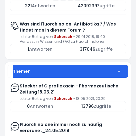
221
Antworten
4209239
Zugriffe
Was sind Fluorchinolon-Antibiotika ? / Was
findet man in diesem Forum ?
Letzter Beitrag von
Schorsch
»
29.01.2018, 19:40
Verfasst in
Wissen und FAQ zu Fluorchinolonen
1
Antworten
317046
Zugriffe
Themen
Steckbrief Ciprofloxacin - Pharmazeutische
Zeitung 18.05.21
Letzter Beitrag von
Schorsch
»
18.05.2021, 20:29
0
Antworten
13796
Zugriffe
Fluorchinolone immer noch zu häufig
verordnet_24.05.2019